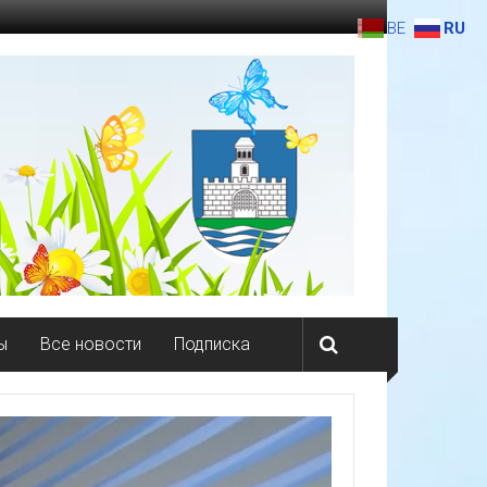
BE
RU
ы
Все новости
Подписка
За строкой указа №452