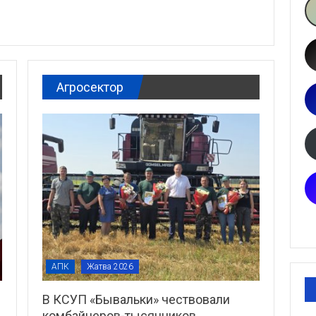
Агросектор
АПК
Жатва 2026
В КСУП «Бывальки» чествовали
комбайнеров-тысячников