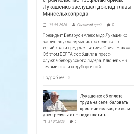
Лукашенко заслушал доклад главы
Минсельхозпрода
03.08.2026
Лоевский край
0
Президент Беларуси Александр Лукашенко
заслушал доклад министра сельского
хозяйства и продовольствия Юрия Горлова.
Об этом БЕЛТА сообщили в пресс-
службе белорусского лидера. Ключевыми
темами стали ход уборочной
Подробнее...
Лукашенко об оплате
труда на селе: баловать
крестьян нельзя, но если
дают результат — надо платить
31.07.2026
0