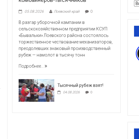
Ру
05.08.2026
Лоевский край
0
В разгар уборочной кампании в
сельскохозяйственном предприятии КСУП
«Бывальки» Лоевского района состоялось
торжественное чествование механизаторов,
преодолевших знаковый производственный
рубеж — намолот в тысячу тонн
Подробнее...
Тысячный рубеж взят!
04.08.2026
0