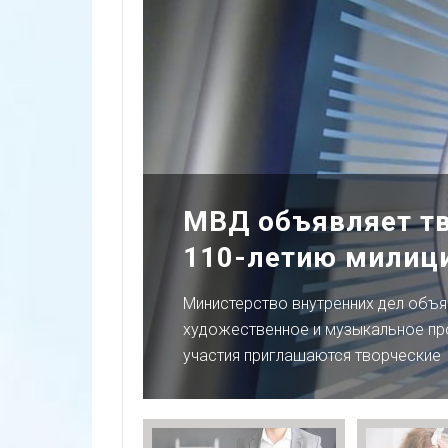
МВД объявляет тв
ь далее
110-летию милици
Министерство внутренних дел объя
художественное и музыкальное про
участия приглашаются творческие