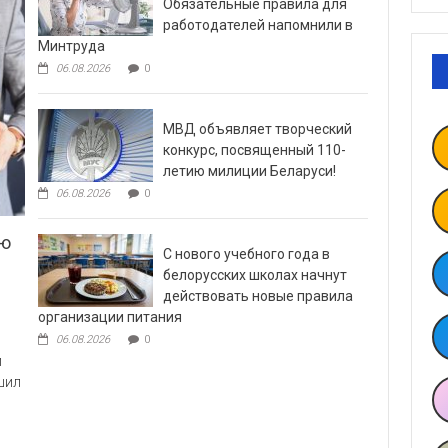
Обязательные правила для
работодателей напомнили в
Минтруда
06.08.2026
0
МВД объявляет творческий
конкурс, посвященный 110-
летию милиции Беларуси!
06.08.2026
0
ию
С нового учебного года в
белорусских школах начнут
действовать новые правила
организации питания
06.08.2026
0
й
шил