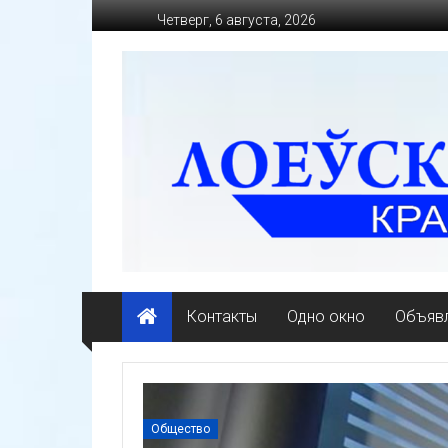
Перейти
Четверг, 6 августа, 2026
к
содержимому
loevkraj.by
Еженедельная
районная
массово-
политическая
газета
Контакты
Одно окно
Объявл
Общество