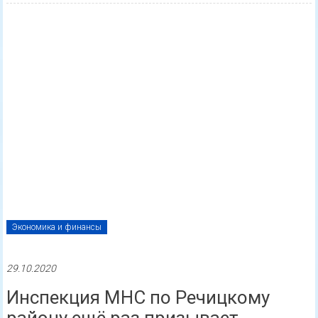
Страница 1 из 8
1
2
3
4
5
...
»
Последняя »
Версия для слабовидящих
Не забудь подписаться!
Наша группа в Одноклассниках
Наша страница в Одноклассниках
Наша группа в ВКонтакте
Наша страница в ВКонтакте