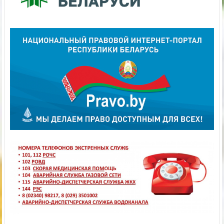
Калейдоскоп
Гороскоп на 8 августа
08.08.2026
Лоевский край
0
Овен Ваше мнение сегодня не будет последней инстанцией.
Если вы желаете, чтобы прислушались именно к нему,
повремените с его обнародованием. ТелецСегодняшний день
вам стоит
Подробнее...
Гороскоп на 7 августа