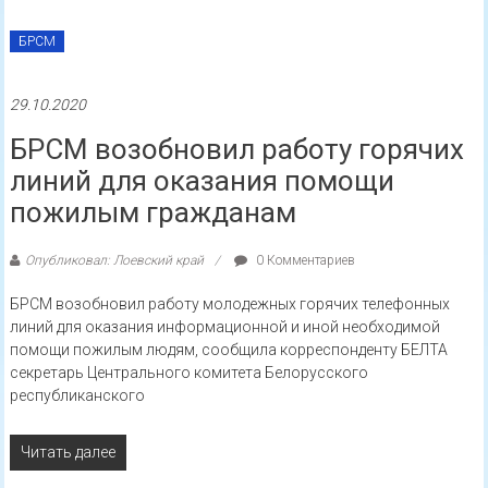
29.10.2020
Инспекция МНС по Речицкому
району ещё раз призывает
индивидуальных
предпринимателей к
своевременному подключению
кассового оборудования к СККО
Опубликовал: Лоевский край
0 Комментариев
В соответствии с нормами постановления Совета Министров
Республики Беларусь и Национального банка Республики
Беларусь от 6 июля 2011 г. № 924/16 «Об использовании
кассового
Читать далее