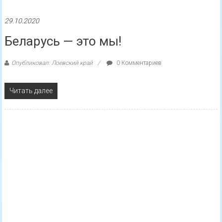
29.10.2020
БРСМ возобновил работу горячих
линий для оказания помощи
пожилым гражданам
Опубликовал: Лоевский край
0 Комментариев
БРСМ возобновил работу молодежных горячих телефонных
линий для оказания информационной и иной необходимой
помощи пожилым людям, сообщила корреспонденту БЕЛТА
секретарь Центрального комитета Белорусского
республиканского
Читать далее
Экономика и финансы