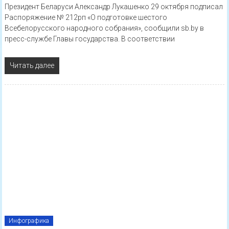
Президент Беларуси Александр Лукашенко 29 октября подписал
Распоряжение № 212рп «О подготовке шестого
Всебелорусского народного собрания», сообщили sb.by в
пресс-службе Главы государства. В соответствии
Читать далее
Инфографика
29.10.2020
Беларусь — это мы!
Опубликовал: Лоевский край
0 Комментариев
Читать далее
БРСМ