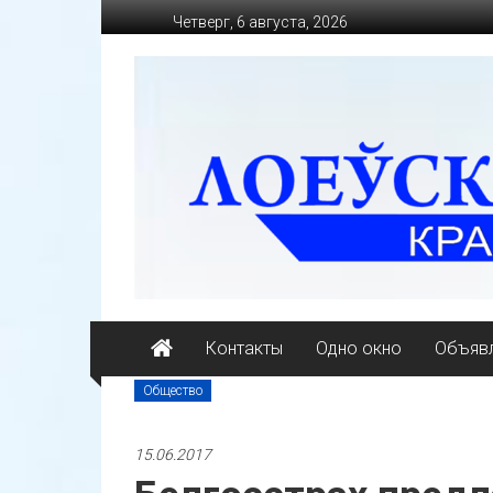
Перейти
Четверг, 6 августа, 2026
к
содержимому
loevkraj.by
Еженедельная
районная
массово-
политическая
газета
Контакты
Одно окно
Объявл
Общество
15.06.2017