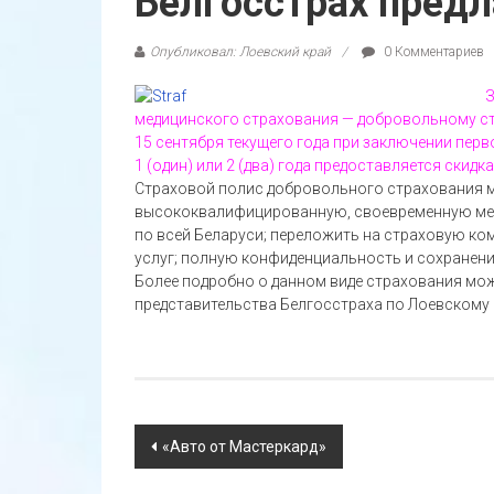
Белгосстрах пред
Опубликовал: Лоевский край
0 Комментариев
З
медицинского страхования — добровольному ст
15 сентября текущего года при заключении пер
1 (один) или 2 (два) года предоставляется скидка
Страховой полис добровольного страхования м
высококвалифицированную, своевременную мед
по всей Беларуси; переложить на страховую к
услуг; полную конфиденциальность и сохранение
Более подробно о данном виде страхования мож
представительства Белгосстраха по Лоевскому 
Навигация
«Авто от Мастеркард»
по