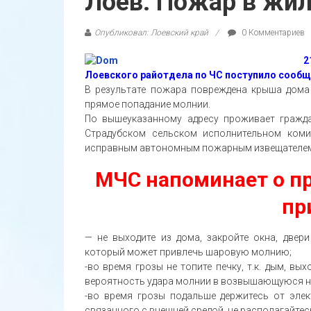
Лоев. Пожар в жи
Опубликовал: Лоевский край
0 Комментариев
2
Лоевского райотдела по ЧС поступило сообще
В результате пожара повреждена крыша дома
прямое попадание молнии.
По вышеуказанному адресу проживает гражда
Страдубском сельском исполнительном коми
исправным автономным пожарным извещателе
МЧС напоминает о пр
пр
— не выходите из дома, закройте окна, двер
который может привлечь шаровую молнию;
-во время грозы не топите печку, т.к. дым, в
вероятность удара молнии в возвышающуюся на
-во время грозы подальше держитесь от элект
связанного с внешней средой. не располагайтесь