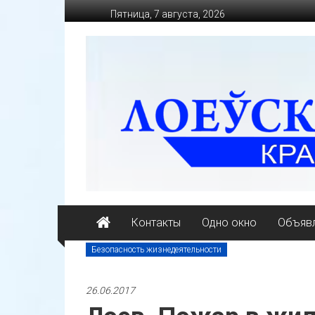
Перейти
Пятница, 7 августа, 2026
к
содержимому
loevkraj.by
Еженедельная
районная
массово-
политическая
газета
Контакты
Одно окно
Объявл
Безопасность жизнедеятельности
26.06.2017