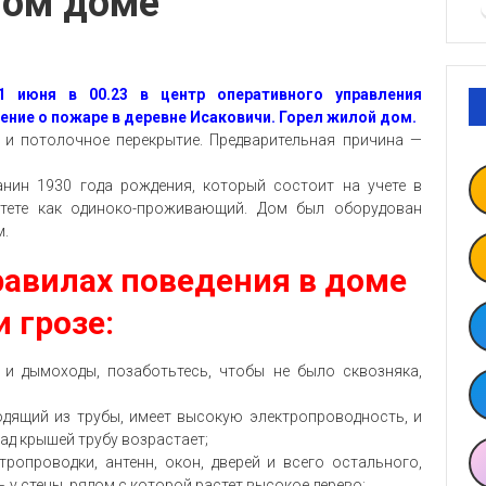
лом доме
1 июня в 00.23 в центр оперативного управления
ние о пожаре в деревне Исаковичи. Горел жилой дом.
 и потолочное перекрытие. Предварительная причина —
нин 1930 года рождения, который состоит на учете в
тете как одиноко-проживающий. Дом был оборудован
м.
авилах поведения в доме
и грозе:
и и дымоходы, позаботьтесь, чтобы не было сквозняка,
ыходящий из трубы, имеет высокую электропроводность, и
д крышей трубу возрастает;
ропроводки, антенн, окон, дверей и всего остального,
 у стены, рядом с которой растет высокое дерево;