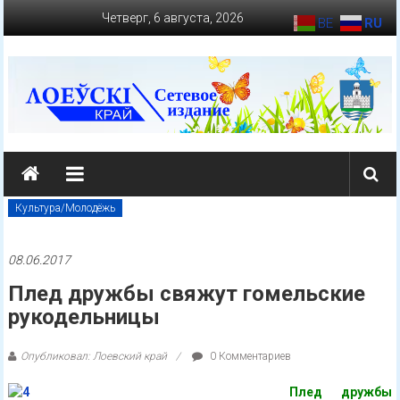
Перейти
Четверг, 6 августа, 2026
BE
RU
к
содержимому
loevkraj.by
Еженедельная
районная
Культура/Молодёжь
массово-
политическая
08.06.2017
газета
Плед дружбы свяжут гомельские
рукодельницы
Опубликовал: Лоевский край
0 Комментариев
Плед дружбы