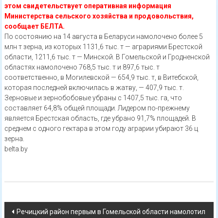
этом свидетельствует оперативная информация
Министерства сельского хозяйства и продовольствия,
сообщает БЕЛТА.
По состоянию на 14 августа в Беларуси намолочено более 5
млн т зерна, из которых 1131,6 тыс. т — аграриями Брестской
области, 1211,6 тыс. т — Минской. В Гомельской и Гродненской
областях намолочено 768,5 тыс. т и 897,6 тыс. т
соответственно, в Могилевской — 654,9 тыс. т, в Витебской,
которая последней включилась в жатву, — 407,9 тыс. т.
Зерновые и зернобобовые убраны с 1407,5 тыс. га, что
составляет 64,8% общей площади. Лидером по-прежнему
является Брестская область, где убрано 91,7% площадей. В
среднем с одного гектара в этом году аграрии убирают 36 ц
зерна.
belta.by
Навигация
Речицкий район первым в Гомельской области намолотил