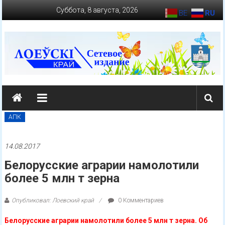
Перейти
Суббота, 8 августа, 2026
BE
RU
к
содержимому
loevkraj.by
Еженедельная
районная
АПК
массово-
политическая
14.08.2017
газета
Белорусские аграрии намолотили
более 5 млн т зерна
Опубликовал: Лоевский край
0 Комментариев
Белорусские аграрии намолотили более 5 млн т зерна. Об