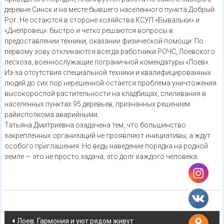
деревне Синск и на месте бывшего населенного пункта Добрый
Рог. Не остаются в стороне хозяйства КСУП «Бывальки» и
«Днепровец»: быстро и четко решаются вопросы в
предоставлении техники, оказании физической помощи. По
первому зову откликаются всегда работники РОЧС, Лоевского
лесхоза, военнослужащие пограничной комендатуры «Лоев».
Из-за отсутствия специальной техники и квалифицированных
людей до сих пор нерешенной остается проблема уничтожения
высокорослой растительности на кладбищах, спиливания в
населенных пунктах 95 деревьев, признанных решением
райисполкома аварийными.
Татьяна Дмитриевна озадачена тем, что большинство
закрепленных организаций не проявляют инициативы, а ждут
особого приглашения. Но ведь наведение порядка на родной
земле — это не просто задача, это долг каждого человека.
Навигация
Лоев. Гармония и уют рядом живут