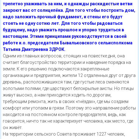
трепетно ухаживать за ним, и однажды раскидистые ветви
закроют вас от солнцепёка. Для того чтобы построить дом,
надо заложить прочный фундамент, и стены его будут
стоять не одну сотню лет. Для того чтобы радоваться
будущему, надо уважать прошлое и упорно трудиться в
настоящем. Этими принципами руководствуется в своей
работе и.о. председателя Бывальковского сельисполкома
Татьяна Дмитриевна ЗДРОК.
Одним из главных вопросов, стоящих на повестке дня, она
считает благоустройство территории и наведение порядка на
земле. К его решению подключаются закрепленные
организации и предприятия, жители 12 отдаленных друг от друга
деревень, расположившихся там, где густые леса сменяются
золотыми полями, где царствуют белокрылые аисты. Но птицы
живут высоко, а нам приходится ходить по дорогам,
требующим ремонта, жить в своих «гнёздах», где мы создаем
комфорт или утопаем в грязи. Поэтому это направление работы
находится на постоянном контроле председателя, ведь, как
говорится, ничто так не характеризует человека, как место, где
он живёт.
На территории сельского Совета проживает 1227 человек,