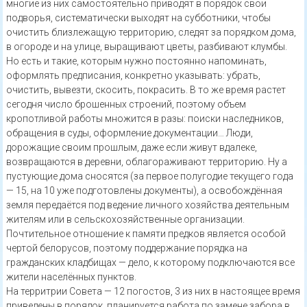
многие из них самостоятельно приводят в порядок свои
подворья, систематически выходят на субботники, чтобы
очистить близлежащую территорию, следят за порядком дома,
в огороде и на улице, выращивают цветы, разбивают клумбы.
Но есть и такие, которым нужно постоянно напоминать,
оформлять предписания, конкретно указывать: убрать,
очистить, вывезти, скосить, покрасить. В то же время растет
сегодня число брошенных строений, поэтому объем
кропотливой работы множится в разы: поиски наследников,
обращения в суды, оформление документации… Люди,
дорожащие своим прошлым, даже если живут вдалеке,
возвращаются в деревни, облагораживают территорию. Ну а
пустующие дома сносятся (за первое полугодие текущего года
— 15, на 10 уже подготовлены документы), а освобождённая
земля передаётся под ведение личного хозяйства деятельным
жителям или в сельскохозяйственные организации.
Почтительное отношение к памяти предков является особой
чертой белорусов, поэтому поддержание порядка на
гражданских кладбищах — дело, к которому подключаются все
жители населённых пунктов.
На территрии Совета — 12 погостов, 3 из них в настоящее время
приведены в порядок, планируется работа по замене забора в