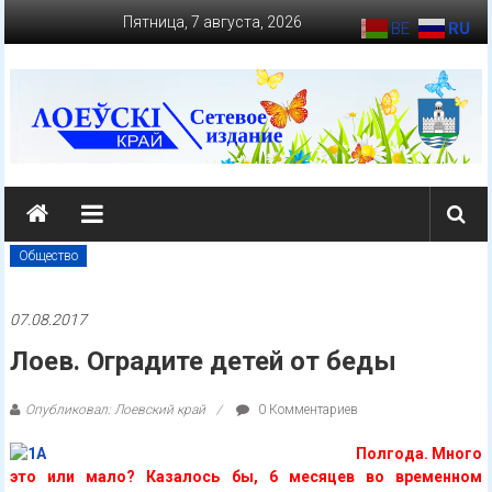
Перейти
Пятница, 7 августа, 2026
BE
RU
к
содержимому
loevkraj.by
Еженедельная
районная
Общество
массово-
политическая
07.08.2017
газета
Лоев. Оградите детей от беды
Опубликовал: Лоевский край
0 Комментариев
Полгода. Много
это или мало? Казалось бы, 6 месяцев во временном