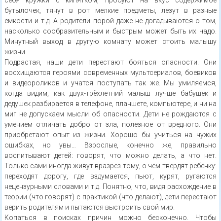
себя кружки с кипятком, пробуют на вкус содержимое
бутылочек, тянут в рот мелкие предметы, лезут в разные
ёмкости и т.д. А родители порой даже не догадываются о том,
насколько сообразительным и быстрым может быть их чадо.
Минутный выход в другую комнату может стоить малышу
жизни.
Подрастая, наши дети перестают бояться опасности. Они
восхищаются героями современных мультсериалов, боевиков
и видеороликов и учатся поступать так же. Мы умиляемся,
когда видим, как двух-трёхлетний малыш лучше бабушек и
дедушек разбирается в телефоне, планшете, компьютере, и ни на
миг не допускаем мысли об опасности. Дети не рождаются с
умением отличать добро от зла, полезное от вредного. Они
приобретают опыт из жизни. Хорошо бы учиться на чужих
ошибках, но увы… Взрослые, конечно же, правильно
воспитывают детей: говорят, что можно делать, а что нет.
Только сами иногда живут вразрез тому, о чём твердят ребёнку:
переходят дорогу, где вздумается, пьют, курят, ругаются
нецензурными словами и т.д. Понятно, что, видя расхождение в
теории (что говорят) с практикой (что делают), дети перестают
верить родителям и пытаются выстроить свой мир.
Копаться в поисках причин можно бесконечно. Чтобы