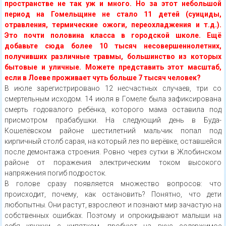
пространстве не так уж и много. Но за этот небольшой
период на Гомельщине не стало 11 детей (суициды,
отравления, термические ожоги, переохладжения и т.д.).
Это почти половина класса в городской школе. Ещё
добавьте сюда более 10 тысяч несовершеннолетних,
получивших различные травмы, большинство из которых
бытовые и уличные. Можете представить этот масштаб,
если в Лоеве проживает чуть больше 7 тысяч человек?
В июле зарегистрировано 12 несчастных случаев, три со
смертельным исходом. 14 июля в Гомеле была зафиксирована
смерть годовалого ребёнка, которого мама оставила под
присмотром прабабушки. На следующий день в Буда-
Кошелёвском районе шестилетний мальчик попал под
кирпичный столб сарая, на который лез по верёвке, оставшейся
после демонтажа строения. Ровно через сутки в Жлобинском
районе от поражения электрическим током высокого
напряжения погиб подросток.
В голове сразу появляется множество вопросов: что
происходит, почему, как остановить? Понятно, что дети
любопытны. Они растут, взрослеют и познают мир зачастую на
собственных ошибках. Поэтому и опрокидывают малыши на