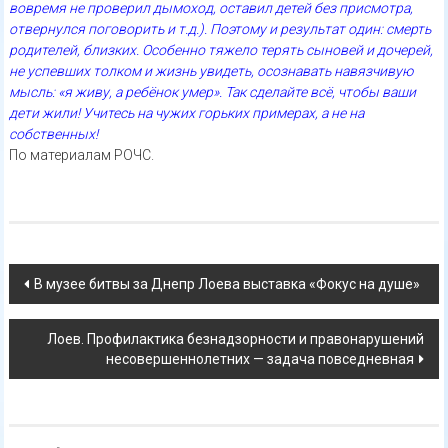
вовремя не проверил дымоход, оставил детей без присмотра,
отвернулся поговорить и т.д.). Поэтому и результат один: смерть
родителей, близких. Особенно тяжело терять сыновей и дочерей,
не успевших толком и жизнь увидеть, осознавать навязчивую
мысль: «я живу, а ребёнок умер». Так сделайте всё, чтобы ваши
дети жили! Учитесь на чужих горьких примерах, а не на
собственных!
По материалам РОЧС.
Навигация
В музее битвы за Днепр Лоева выставка «Фокус на душе»
по
Лоев. Профилактика безнадзорности и правонарушений
записям
несовершеннолетних — задача повседневная