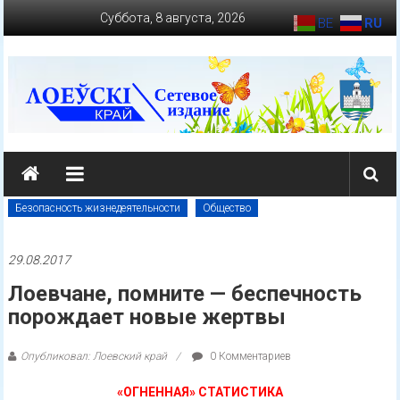
Перейти
Суббота, 8 августа, 2026
BE
RU
к
содержимому
loevkraj.by
Еженедельная
районная
Безопасность жизнедеятельности
Общество
массово-
политическая
29.08.2017
газета
Лоевчане, помните — беспечность
порождает новые жертвы
Опубликовал: Лоевский край
0 Комментариев
«ОГНЕННАЯ» СТАТИСТИКА