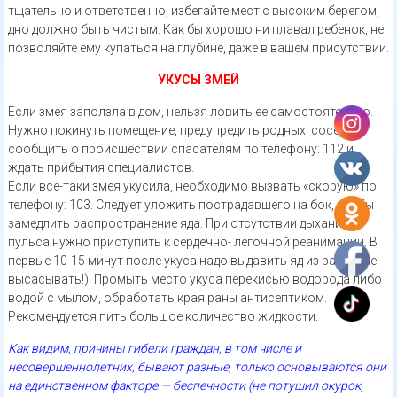
тщательно и ответственно, избегайте мест с высоким берегом,
дно должно быть чистым. Как бы хорошо ни плавал ребенок, не
позволяйте ему купаться на глубине, даже в вашем присутствии.
УКУСЫ ЗМЕЙ
Если змея заползла в дом, нельзя ловить ее самостоятельно.
Нужно покинуть помещение, предупредить родных, соседей,
сообщить о происшествии спасателям по телефону: 112 и
ждать прибытия специалистов.
Если все-таки змея укусила, необходимо вызвать «скорую» по
телефону: 103. Следует уложить пострадавшего на бок, чтобы
замедлить распространение яда. При отсутствии дыхания и
пульса нужно приступить к сердечно- легочной реанимации. В
первые 10-15 минут после укуса надо выдавить яд из ранки (не
высасывать!). Промыть место укуса перекисью водорода либо
водой с мылом, обработать края раны антисептиком.
Рекомендуется пить большое количество жидкости.
Как видим, причины гибели граждан, в том числе и
несовершеннолетних, бывают разные, только основываются они
на единственном факторе — беспечности (не потушил окурок,