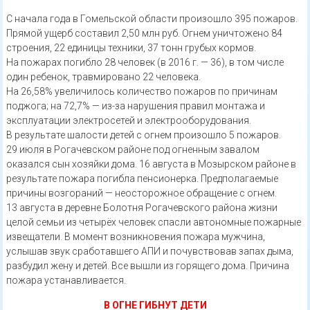
С начала года в Гомельской области произошло 395 пожаров.
Прямой ущерб составил 2,50 млн руб. Огнем уничтожено 84
строения, 22 единицы техники, 37 тонн грубых кормов.
На пожарах погибло 28 человек (в 2016 г. — 36), в том числе
один ребенок, травмировано 22 человека.
На 26,58% увеличилось количество пожаров по причинам
поджога; на 72,7% — из-за нарушения правил монтажа и
эксплуатации электросетей и электрооборудования.
В результате шалости детей с огнем произошло 5 пожаров.
29 июля в Рогачевском районе под огненным завалом
оказался сын хозяйки дома. 16 августа в Мозырском районе в
результате пожара погибла пенсионерка. Предполагаемые
причины возгораний — неосторожное обращение с огнем.
13 августа в деревне Болотня Рогачевского района жизни
целой семьи из четырёх человек спасли автономные пожарные
извещатели. В момент возникновения пожара мужчина,
услышав звук сработавшего АПИ и почувствовав запах дыма,
разбудил жену и детей. Все вышли из горящего дома. Причина
пожара устанавливается.
В ОГНЕ ГИБНУТ ДЕТИ