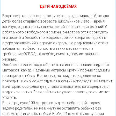
ДЕТИ НА ВОДОЁМАХ
Вода представляет опасность не только для малышей, но для
детей более старшего возраста, школьников. Лето — время
каникул, отдыха, новых впечатлений и позитивных эмоций. У
ребят много свободного времени, они стараются проводить
его весело и беззаботно. Водоемы, речки, озера попадают в
сферу развлечений в первую очередь. Но родителям не стоит
забывать, что безопасность в таких местах — это не
требование ОСВОДа, а необходимость, продиктованная
жизнью.
Особое внимание надо обратить на использование надувных
матрасов, камер. Надувные матрасы, круги и прочие предметы
не защитят от беды. Во-первых, потому что изделие легко
повредить и оно может сдуться в самый неподходящий момент.
Во-вторых, соскользнуть с такого плавательного средства в
воду очень легко. Если ребенок не умеет плавать, то он может
утонуть.
Если в радиусе 100 метров есть даже небольшой водоем,
задача родителей: ни на минуту не оставлять ребенка без
присмотра, иначе быть беде. Выбирайте место для купания