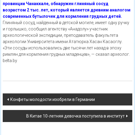
провинции Чанаккале, обнаружен глиняный сосуд
возрастом 2 тыс. лет, который является древним аналогом
современных бутылочек для кормления грудных детей.
Глиняный сосуд, найденный в детской могиле, имеет одну ручку
и горлышко, сообщил агентству «Анадолу» участник
археологической экспедиции, преподаватель факультета
археологии Университета имени Ататюрка Хасан Касаоглу.
«Эти сосуды использовались две тысячи лет назад в эпоху
римлян для кормления грудных младенцев», — сказал археолог.
belta.by
Навигация
Конфеты молодости изобрели в Германии
по
В Китае 10-летняя девочка поступила в институт
записям