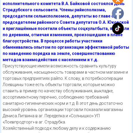
исполнительного комитета В.А. Байковой состоялся День
Страдубского сельсовета. Члены райисполкома,
председатели сельисполкомов, депутаты во главе с
председателем районного Совета депутатов О.А. Юковской
и приглашённые посетили объекты соцкультбыта, проехали
по деревням, отмечая изменения, произошедшие в плане
благоустройства. В процессе работы участники
обменивались опытом по организации эффективной работы
по наведению порядка на земле, совершенствованию
методов взаимодействия с населением и т.д.
Присутствующие имели возможность сравнить культуру
обслуживания, насыщенность товарами в частном магазине и
торговых предприятиях райпо. К слову, в потребкооперации
Лоевщины тоже есть объекты торговли, которые можно
ставить в пример по качеству обслуживания, выкладке,
ассортиментному перечню, соблюдению требований
санитарно-гигиенических норм и т.д. В этот день достаточно
высокий уровень организации торговли показали магазины
Дениса Литвина в аг. Переделка и «Солнышко» УП
«Лоевпродторг» в аг. Страдубка.
Хозяйственный подход к любому делу и к содержанию