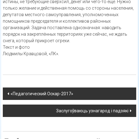
истины, не требующие сверхсил, денег или чего-то ещё. Нужно
только желание и действенная помощь со стороны населения,
депутатов местного самоуправления, уполномоченных
помощников председателя и коллективов районных
организаций. Задача поставлена однозначная: наводить
порядок на закреплённых территориях уже сейчас, не ждать
снега, который прикроет огрехи.
Текст и фото
Людмилы Кравцовой, «ЛК».
Навигация
«Педагогический Оскар-2017»
по
Заслугоўваюць узнагарод і падзякі
записям