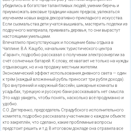
убедились в богатстве талантливых людей, умении беречь и
приумножать вековые традиции наших предков, увлекаться
изучением новых видов декоративно-прикладного искусства.
Если сызмальства дети учатся вышивать, мастерить поделки из
подручного материала, прививать деревья, то они вырастут
настоящими умельцами.
Впечатлило присутствующих и посещение базы отдыха в
Чаплине. В.А. Кацубо, начальник туристического центра
«Гарант», подробно рассказал о получении электроэнергии за
счёт солнечных батарей. К слову, её хватает не только на нужды
отдыхающих, но и на продажу местным жителям.
Экономический эффект использования дневного света — один
к трём (каждый вложенный рубль приносит три рубля дохода).
Про внутренний и наружный бассейн, шикарные комнаты в
усадьбах, турецкую и русскую бани рассказывать нет смысла.
Это надо увидеть, чтобы понять, насколько всё продуманно и
удобно.
С.О. Дегтеренко, председатель Страдубского исполнительного
комитета, подробно рассказала участникам о каждом объекте:
кто закреплён, что сделано, какие проблемные вопросы
предстоит решить и т.д. В итоговом докладе она отразила все