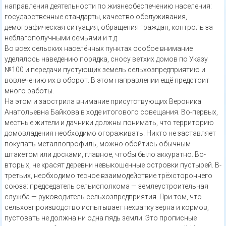
направления деятельности по жизнеобеспечению населения:
государственные стандарты, качество обслуживания,
демографическая ситуация, обращения граждан, контроль за
неблагополучными семьями и т.д.
Во всех сельских населённых пунктах особое внимание
уделялось наведению порядка, сносу ветхих домов по Указу
№100 и передачи пустующих земель сельхозпредприятию и
вовлечению их в оборот. В этом направлении ещё предстоит
много работы.
На этом и заострила внимание присутствующих Вероника
Анатольевна Байкова в ходе итогового совещания. Во-первых,
местные жители и дачники должны понимать, что территорию
домовладения необходимо огораживать. Никто не заставляет
покупать металлопрофиль, можно обойтись обычным
штакетом или досками, главное, чтобы было аккуратно. Во-
вторых, не красят деревни невыкошенные островки пустырей. В-
третьих, необходимо тесное взаимодействие трёхстороннего
союза: председатель сельисполкома — землеустроительная
служба — руководитель сельхозпредприятия. При том, что
сельхозпроизводство испытывает нехватку зерна и кормов,
пустовать не должна ни одна пядь земли. Это прописные