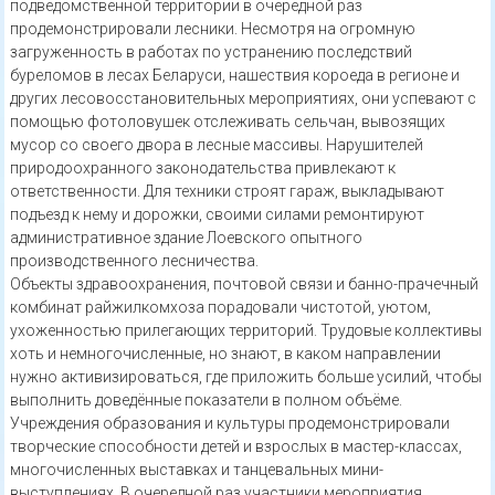
подведомственной территории в очередной раз
продемонстрировали лесники. Несмотря на огромную
загруженность в работах по устранению последствий
буреломов в лесах Беларуси, нашествия короеда в регионе и
других лесовосстановительных мероприятиях, они успевают с
помощью фотоловушек отслеживать сельчан, вывозящих
мусор со своего двора в лесные массивы. Нарушителей
природоохранного законодательства привлекают к
ответственности. Для техники строят гараж, выкладывают
подъезд к нему и дорожки, своими силами ремонтируют
административное здание Лоевского опытного
производственного лесничества.
Объекты здравоохранения, почтовой связи и банно-прачечный
комбинат райжилкомхоза порадовали чистотой, уютом,
ухоженностью прилегающих территорий. Трудовые коллективы
хоть и немногочисленные, но знают, в каком направлении
нужно активизироваться, где приложить больше усилий, чтобы
выполнить доведённые показатели в полном объёме.
Учреждения образования и культуры продемонстрировали
творческие способности детей и взрослых в мастер-классах,
многочисленных выставках и танцевальных мини-
выступлениях. В очередной раз участники мероприятия