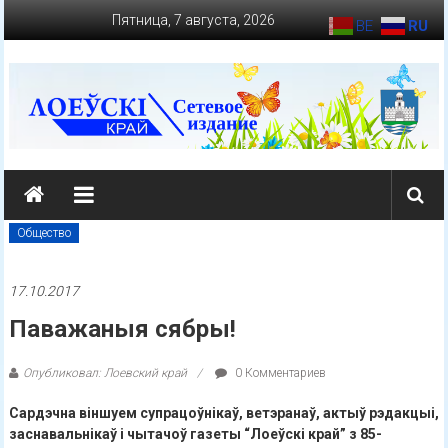
Перейти
Пятница, 7 августа, 2026
BE
RU
к
содержимому
loevkraj.by
Еженедельная
районная
Общество
массово-
политическая
17.10.2017
газета
Паважаныя сябры!
Опубликовал: Лоевский край
0 Комментариев
Сардэчна віншуем супрацоўнікаў, ветэранаў, актыў рэдакцыі,
заснавальнікаў і чытачоў газеты “Лоеўскі край” з 85-