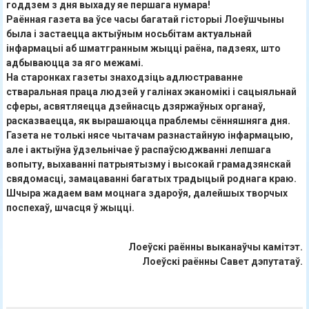
годдзем з дня выхаду яе першага нумара!
Раённая газета ва ўсе часы багатай гісторыі Лоеўшчыны
была і застаецца актыўным носьбітам актуальнай
інфармацыі аб шматгранным жыцці раёна, падзеях, што
адбываюцца за яго межамі.
На старонках газеты знаходзіць адлюстраванне
стваральная праца людзей у галінах эканомікі і сацыяльнай
сферы, асвятляецца дзейнасць дзяржаўных органаў,
расказваецца, як вырашаюцца праблемы сённяшняга дня.
Газета не толькі нясе чытачам разнастайную інфармацыю,
але і актыўна ўдзельнічае ў распаўсюджванні лепшага
вопыту, выхаванні патрыятызму і высокай грамадзянскай
свядомасці, замацаванні багатых традыцый роднага краю.
Шчыра жадаем вам моцнага здароўя, далейшых творчых
поспехаў, шчасця ў жыцці.
Лоеўскі раённы выканаўчы камітэт.
Лоеўскі раённы Савет дэпутатаў.