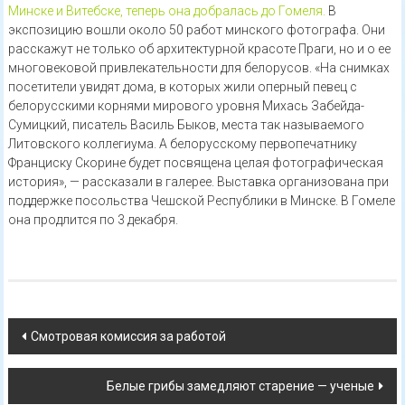
Минске и Витебске, теперь она добралась до Гомеля.
В
экспозицию вошли около 50 работ минского фотографа. Они
расскажут не только об архитектурной красоте Праги, но и о ее
многовековой привлекательности для белорусов. «На снимках
посетители увидят дома, в которых жили оперный певец с
белорусскими корнями мирового уровня Михась Забейда-
Сумицкий, писатель Василь Быков, места так называемого
Литовского коллегиума. А белорусскому первопечатнику
Франциску Скорине будет посвящена целая фотографическая
история», — рассказали в галерее. Выставка организована при
поддержке посольства Чешской Республики в Минске. В Гомеле
она продлится по 3 декабря.
Навигация
Смотровая комиссия за работой
по
Белые грибы замедляют старение — ученые
записям