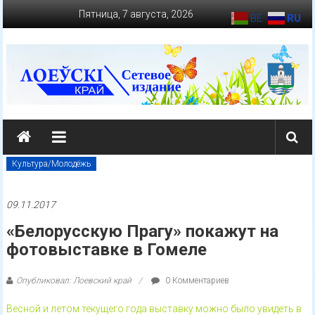
Перейти
Пятница, 7 августа, 2026
BE
RU
к
содержимому
loevkraj.by
Еженедельная
районная
Культура/Молодёжь
массово-
политическая
09.11.2017
газета
«Белорусскую Прагу» покажут на
фотовыставке в Гомеле
Опубликовал: Лоевский край
0 Комментариев
Весной и летом текущего года выставку можно было увидеть в