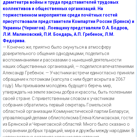
драмтеатра войны и труда представителей трудовых
коллективов и общественных организаций. На
торжественном мероприятии среди почётных гостей
присутствовали представители Компартии России (Брянск) и
Украины (Чернигов). Лоевщину представляли О.А. Бодров,
Л.И. Малиновский, П.И. Бондарь, А.П. Гребенок, Л.М.
Федорива.
— Конечно же, приятно было окунуться в атмосферу
доверительного общения однодумцами, поделиться
воспоминаниями и рассказами о нынешней деятельности
наших общественных организаций, — поделился впечатлениями
Александр Гребенок. — Участники встречи единогласно приняли
обращение к потомкам (капсула с ним будет вскрыта в 2067
году). Мы призываем молодёжь будущего беречь мир,
утверждать на земле законы добра и красоты, быть полезными
своей стране. С приветственным словом к участникам
собрания обратились первый секретарь Гомельской
областной организации Коммунистической партии Беларуси,
управляющий делами облисполкома Елена Кличковская, гости
из Брянской и Черниговской областей. Много было сказано о
сохранении добрых традиций, мира и дружбы между народами. В