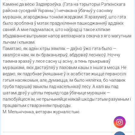
Каменкі да вёскі Задзярэеўка. (Гэта на тэрыторыі Рэпкінскага
района суседняй Украіны.) І нечакана ўбачыў у сасняку
мурашнік, агароджаны тонкімі жэрдкамі. Я зразумеў, што гэта
было зроблена ў мэтах прадухілення пашкоджанняў ад дзікіх
свіней. А мне падумалася, што наўрад ці такое хліпкае
збудаванне вытрымае напор велізарнага секача з яго магутным
лычам і клыкамі.
Памятаю, як адзін хітры зямляк — даўно ўжо гэта было —
хваліўся нам, як ён браканьерыў, абдурваў леснікоў. Ноччу
таемна зразаў у лесе сасну ці асіну, а пень прыкрываў
мурашкамі, якіх дастаўляў у лазовым кашы з іншага месца. Не
ведаю, як падобнае ўмяшанне ў іх асабістае жыццё пераносілі
гэтыя насякомыя, але, думаецца, ім было нялёгка, бо чалавек
груба парушаў звыклы лад насельнікаў лесу. А калі вы пад
шатамі дрэў у цёплы перыяд года ўбачыце мурашнік —
палюбуйцеся ім, не прычыняйце ніякай шкоды гэтым разумным і
працавітым стварэнням прыроды.
М. Мельнічэнка, ветэран журналістыкі.