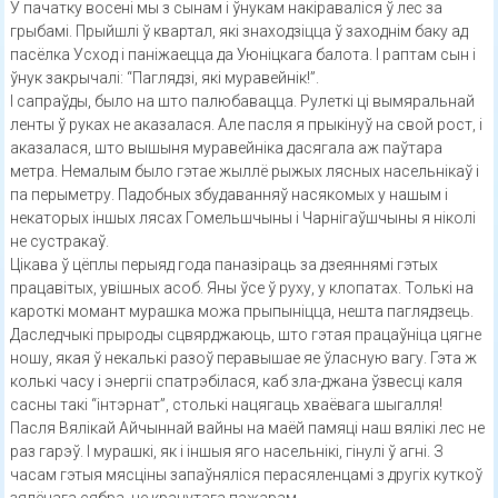
У пачатку восені мы з сынам і ўнукам накіраваліся ў лес за
грыбамі. Прыйшлі ў квартал, які знаходзіцца ў заходнім баку ад
пасёлка Усход і паніжаецца да Уюніцкага балота. І раптам сын і
ўнук закрычалі: “Паглядзі, які муравейнік!”.
І сапраўды, было на што палюбавацца. Рулеткі ці вымяральнай
ленты ў руках не аказалася. Але пасля я прыкінуў на свой рост, і
аказалася, што вышыня муравейніка дасягала аж паўтара
метра. Немалым было гэтае жыллё рыжых лясных насельнікаў і
па перыметру. Падобных збудаванняў насякомых у нашым і
некаторых іншых лясах Гомельшчыны і Чарнігаўшчыны я ніколі
не сустракаў.
Цікава ў цёплы перыяд года паназіраць за дзеяннямі гэтых
працавітых, увішных асоб. Яны ўсе ў руху, у клопатах. Толькі на
кароткі момант мурашка можа прыпыніцца, нешта паглядзець.
Даследчыкі прыроды сцвярджаюць, што гэтая працаўніца цягне
ношу, якая ў некалькі разоў перавышае яе ўласную вагу. Гэта ж
колькі часу і энергіі спатрэбілася, каб зла-джана ўзвесці каля
сасны такі “інтэрнат”, столькі нацягаць хваёвага шыгалля!
Пасля Вялікай Айчыннай вайны на маёй памяці наш вялікі лес не
раз гарэў. І мурашкі, як і іншыя яго насельнікі, гінулі ў агні. З
часам гэтыя мясціны запаўняліся перасяленцамі з другіх куткоў