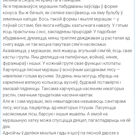
зялёнага сябра, не кранутага пажарам.
Як я пераканаўся, мурашнік пабудаваны заўсёды ў форме
конуса. Вы ж бачылі, як сяляне захоўваюць на зіму бульбу ў
земляных капцах. Вось такой формы і жыллё мурашак — у
пэўнай сістэме, без якога-небудзь хаатычнага навалу. У гэтым
ёсць практычны сэнс, закладзены прыродай. У падобнае
збудаванне, думаецца, менш трапляе дажджавая ці расталая ад
снегу вада, не так моцна пакутвае сям’я насякомых.
Аказваецца, у мурашках, якія жывуць агульнай сям’ёй, ёсць свае
касты і групы. Яны дзеляцца на паляўнічых, войнаў, нянек,
фуражыраў і іншых. У кожнай групе свае функцыі і клопаты.
Харчуюцца лясные мурашы ў асноўным шкоднікамі лесу —
невялікімі голымі вуснямі. За дзень яны могуць збіраць на
кармленне вялікую колькасць вуснёў, будовай ліставёрткі і
зімовай пядзеніцы. Таксама харчуюцца насеннем некаторых
раслін, смачнымі прыдаткамі насення кветак.
Але ж і самі мурашкі, якіх невыпадкова называюць санітарамі
лесу, могуць пацярпець ад некаторых птушак. Ласуюцца
насякомымі лісы, барсукі і іншыя жывёлы. А зімой на
мурашыную хатку можа спусціцца дзяцел, пагаспадарыць на ёй
дзік.
Аднойчы ў далёкія мінулыя гады я ішоў па лясной дарозе з