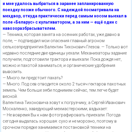
и мне удалось выбраться в заранее запланированную
поездку позже обычного. С надеждой посматривала на
мехдвор, откуда практически перед самым носом выехал в
поле «Беларус» с культиватором, а за ним — ещё один с
навозоразбрасывателем.
— Техника, которая занята на осенних работах, уже давно в
поле, — подтвердил мои опасения главный агроном
сельхозпредприятия Валентин Тихонович Глезов. — Только вот
недавно последние две единицы уехали. Механизаторы задание
получили, подготовили трактора и выехали. Пока дождя нет,
можно и пахотой заниматься, и органические удобрения
вывозить.
— Много ли предстоит пахать?
— Много. Под сев отводится около 2 тысяч гектаров пахотных
земель. Чем больше зяби поднимем сейчас, тем легче будет
весной.
Валентина Тихоновича зовут к погрузчику, а Сергей Иванович
Москаленко, заведующий мехмастерскими, вздыхает:
— Не вовремя Вы к нам фотографировать приехали. Погода
сегодня выдалась хорошая: сухо и не морозно, поэтому в
срочном порядке занимаемся постановкой техники на