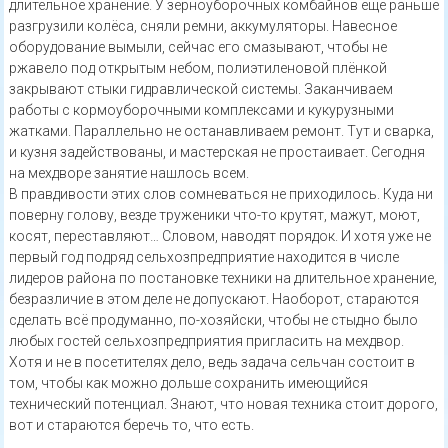
длительное хранение. У зерноуборочных комбайнов ещё раньше
разгрузили колёса, сняли ремни, аккумуляторы. Навесное
оборудование вымыли, сейчас его смазывают, чтобы не
ржавело под открытым небом, полиэтиленовой плёнкой
закрывают стыки гидравлической системы. Заканчиваем
работы с кормоуборочными комплексами и кукурузными
жатками. Параллельно не останавливаем ремонт. Тут и сварка,
и кузня задействованы, и мастерская не простаивает. Сегодня
на мехдворе занятие нашлось всем.
В правдивости этих слов сомневаться не приходилось. Куда ни
поверну голову, везде труженики что-то крутят, мажут, моют,
косят, переставляют… Словом, наводят порядок. И хотя уже не
первый год подряд сельхозпредприятие находится в числе
лидеров района по постановке техники на длительное хранение,
безразличие в этом деле не допускают. Наоборот, стараются
сделать всё продуманно, по-хозяйски, чтобы не стыдно было
любых гостей сельхозпредприятия пригласить на мехдвор.
Хотя и не в посетителях дело, ведь задача сельчан состоит в
том, чтобы как можно дольше сохранить имеющийся
технический потенциал. Знают, что новая техника стоит дорого,
вот и стараются беречь то, что есть.