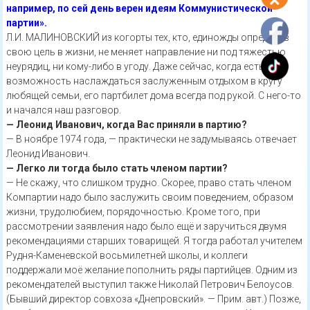
например, по сей день верен идеям Коммунистической
партии».
Л.И. МАЛИНОВСКИЙ из когорты тех, кто, единожды определив
свою цель в жизни, не меняет направление ни под тяжестью
неурядиц, ни кому-либо в угоду. Даже сейчас, когда есть
возможность наслаждаться заслуженным отдыхом в кругу
любящей семьи, его партбилет дома всегда под рукой. С него-то
и начался наш разговор.
— Леонид Иванович, когда Вас приняли в партию?
— В ноябре 1974 года, — практически не задумываясь отвечает
Леонид Иванович.
— Легко ли тогда было стать членом партии?
— Не скажу, что слишком трудно. Скорее, право стать членом
Компартии надо было заслужить своим поведением, образом
жизни, трудолюбием, порядочностью. Кроме того, при
рассмотрении заявления надо было ещё и заручиться двумя
рекомендациями старших товарищей. Я тогда работал учителем
Рудня-Каменевской восьмилетней школы, и коллеги
поддержали моё желание пополнить ряды партийцев. Одним из
рекомендателей выступил также Николай Петрович Белоусов.
(Бывший директор совхоза «Днепровский». — Прим. авт.) Позже,