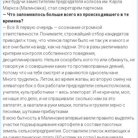
уже будучи заместителем председателя колхоза им. Карла
Маркса (Малиновка), стал секретарём парткома.
— Что запомнилось больше всего из происходившего в те
времена?
— Всё. В первую очередь — осознание огромной
ответственности. Понимаете, строжайший отбор кандидатов
приводил к тому, что членов партии было не так уж и много и
все они были на виду, как на ладони. Это в разы увеличивало
критерии контроля собственного поведения,
дисциплинировало. Нельзя оскорбить кого-то или обмануть, не
говоря уж о совершении каких-то противоправных деяний,
потому что на тебя смотрят и равняются односельчане.
Много трудились. Летом, во время жатвы, во вторую смену на
элеваторе бок о бок работали председатели сельисполкомов,
учителя, культработники — весь электорат. И не кричали, мол,
не наше это дело, и не спрашивали: сколько нам за это
заплатят, а хватали в руки мешки, лопаты и грузили зерно с
песнями, шутками-прибаутками.
В мою бытность в Малиновке впервые ввели правило выделять
участки под выращивание картофеля в составе пахотных
земель сельхозпредприятия. Составляли список желающих и
за символическую плату (60 копеек за сотку) выращивали