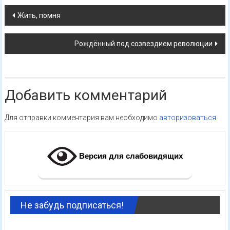
Навигация
Жить, помня
по
Рождённый под созвездием революции
записям
Добавить комментарий
Для отправки комментария вам необходимо
авторизоваться
.
Версия для слабовидящих
Не забудь подписаться!