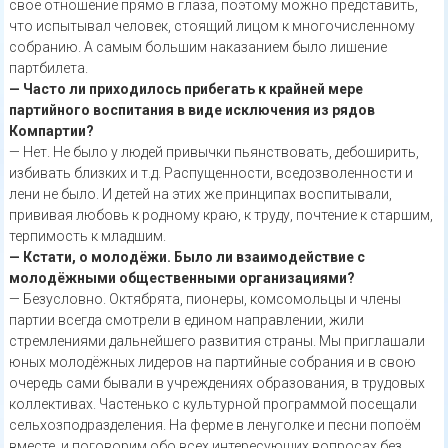
своё отношение прямо в глаза, поэтому можно представить,
что испытывал человек, стоящий лицом к многочисленному
собранию. А самым большим наказанием было лишение
партбилета.
— Часто ли приходилось прибегать к крайней мере
партийного воспитания в виде исключения из рядов
Компартии?
— Нет. Не было у людей привычки пьянствовать, дебоширить,
избивать близких и т.д. Распущенности, вседозволенности и
лени не было. И детей на этих же принципах воспитывали,
прививая любовь к родному краю, к труду, почтение к старшим,
терпимость к младшим.
— Кстати, о молодёжи. Было ли взаимодействие с
молодёжными общественными организациями?
— Безусловно. Октябрята, пионеры, комсомольцы и члены
партии всегда смотрели в едином направлении, жили
стремлениями дальнейшего развития страны. Мы приглашали
юных молодёжных лидеров на партийные собрания и в свою
очередь сами бывали в учреждениях образования, в трудовых
коллективах. Частенько с культурной программой посещали
сельхозподразделения. На ферме в ленуголке и песни попоём
вместе, и поговорим обо всех интересующих вопросах без