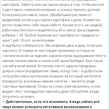
картофель. Забота сельчан заключалась в том, чтобы весной
подготовить семенной материал, а осенью принять урожай.
Колхоз вносил навоз, пахал, обрабатывал растения от
вредителей, копал и доставлял картофель к дому. Хозяйство
могло позволить себе такую заботу. Кроме этого, на свадьбу
работнику бесплатно выделялось 40 кг мяса, при рождении
ребёнка — 30. Любой труженик мог приобрести говядину по
цене 1 руб. 10 коп. за килограмм.
А ещё была стабильность. Мы вовремя, день в день, получали
зарплату. И, поверьте, настоящие труженики, которые не
считали мозоли на ладонях, а доили коров, выращивали телят и
свиней, пахали землю и сеяли хлеб, жили безбедно. Был такой
случай в моей жизни. Встречаю как-то одну из передовых
доярок сельхозпредприятия. Зима, холод. Она — в добротном
полушубке (явно купленном на рынке, за который заплатила
втридорога), в кожаных зимних сапогах — мечется среди
торговых прилавков. Слово за слово, разговорились, и она
выдаёт: «Вот тринадцатую зарплату дали, 600 рублей, а куда
потратить не знаю».
— Действительно, есть что вспомнить. А ведь сейчас всё
чаще можно услышать негативные высказывания о