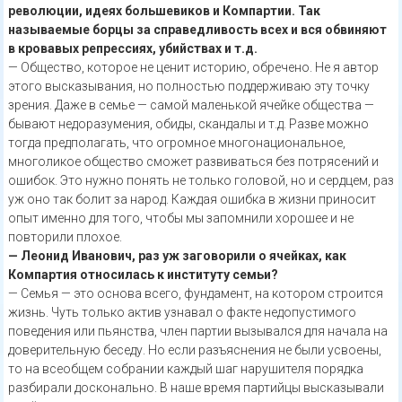
революции, идеях большевиков и Компартии. Так
называемые борцы за справедливость всех и вся обвиняют
в кровавых репрессиях, убийствах и т.д.
— Общество, которое не ценит историю, обречено. Не я автор
этого высказывания, но полностью поддерживаю эту точку
зрения. Даже в семье — самой маленькой ячейке общества —
бывают недоразумения, обиды, скандалы и т.д. Разве можно
тогда предполагать, что огромное многонациональное,
многоликое общество сможет развиваться без потрясений и
ошибок. Это нужно понять не только головой, но и сердцем, раз
уж оно так болит за народ. Каждая ошибка в жизни приносит
опыт именно для того, чтобы мы запомнили хорошее и не
повторили плохое.
— Леонид Иванович, раз уж заговорили о ячейках, как
Компартия относилась к институту семьи?
— Семья — это основа всего, фундамент, на котором строится
жизнь. Чуть только актив узнавал о факте недопустимого
поведения или пьянства, член партии вызывался для начала на
доверительную беседу. Но если разъяснения не были усвоены,
то на всеобщем собрании каждый шаг нарушителя порядка
разбирали досконально. В наше время партийцы высказывали