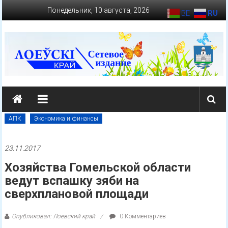
Перейти
Понедельник, 10 августа, 2026
BE
RU
к
содержимому
loevkraj.by
Еженедельная
районная
АПК
Экономика и финансы
массово-
политическая
23.11.2017
газета
Хозяйства Гомельской области
ведут вспашку зяби на
сверхплановой площади
Опубликовал: Лоевский край
0 Комментариев