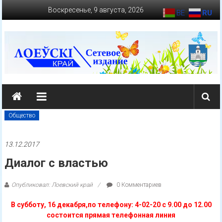
Перейти
Воскресенье, 9 августа, 2026
BE
RU
к
содержимому
loevkraj.by
Еженедельная
районная
Общество
массово-
политическая
13.12.2017
газета
Диалог с властью
Опубликовал: Лоевский край
0 Комментариев
В субботу, 16 декабря,по телефону: 4-02-20 с 9.00 до 12.00
состоится прямая телефонная линия