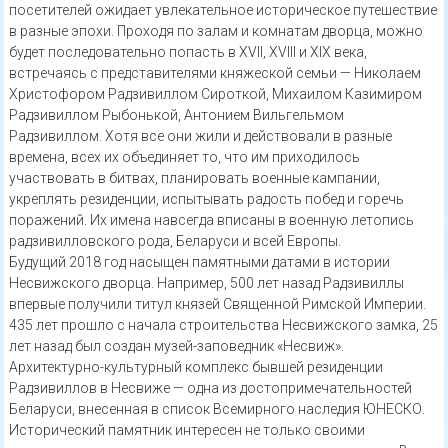
посетителей ожидает увлекательное историческое путешествие
в разные эпохи. Проходя по залам и комнатам дворца, можно
будет последовательно попасть в XVII, XVIII и XIX века,
встречаясь с представителями княжеской семьи — Николаем
Христофором Радзивиллом Сироткой, Михаилом Казимиром
Радзивиллом Рыбонькой, Антонием Вильгельмом
Радзивиллом. Хотя все они жили и действовали в разные
времена, всех их объединяет то, что им приходилось
участвовать в битвах, планировать военные кампании,
укреплять резиденции, испытывать радость побед и горечь
поражений. Их имена навсегда вписаны в военную летопись
радзивилловского рода, Беларуси и всей Европы.
Будущий 2018 год насыщен памятными датами в истории
Несвижского дворца. Например, 500 лет назад Радзивиллы
впервые получили титул князей Священной Римской Империи.
435 лет прошло с начала строительства Несвижского замка, 25
лет назад был создан музей-заповедник «Несвиж».
Архитектурно-культурный комплекс бывшей резиденции
Радзивиллов в Несвиже — одна из достопримечательностей
Беларуси, внесенная в список Всемирного наследия ЮНЕСКО.
Исторический памятник интересен не только своими