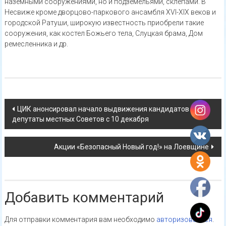
наземными сооружениями, но и подземельями, склепами. В
Несвиже кроме дворцово-паркового ансамбля XVI-XIX веков и
городской Ратуши, широкую известность приобрели такие
сооружения, как костел Божьего тела, Слуцкая брама, Дом
ремесленника и др.
Навигация
ЦИК анонсировал начало выдвижения кандидатов в
депутаты местных Советов с 10 декабря
по
записям
Акции «Безопасный Новый год!» на Лоевщине
Добавить комментарий
Для отправки комментария вам необходимо
авторизоваться
.