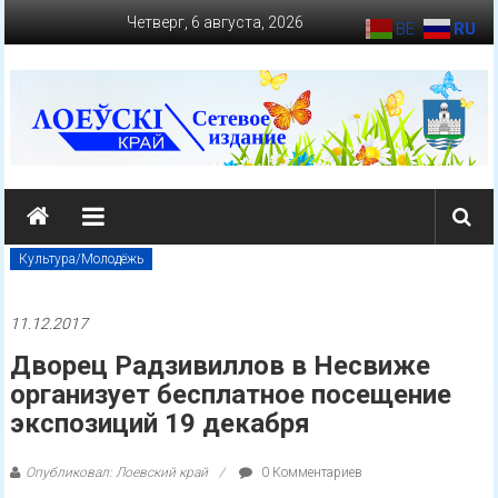
Перейти
Четверг, 6 августа, 2026
BE
RU
к
содержимому
loevkraj.by
Еженедельная
районная
Культура/Молодёжь
массово-
политическая
11.12.2017
газета
Дворец Радзивиллов в Несвиже
организует бесплатное посещение
экспозиций 19 декабря
Опубликовал: Лоевский край
0 Комментариев