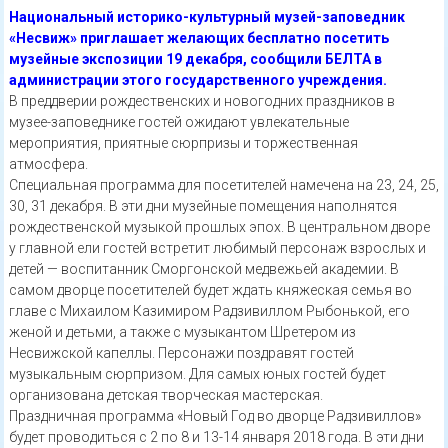
Национальный историко-культурный музей-заповедник
«Несвиж» приглашает желающих бесплатно посетить
музейные экспозиции 19 декабря, сообщили БЕЛТА в
администрации этого государственного учреждения.
В преддверии рождественских и новогодних праздников в
музее-заповеднике гостей ожидают увлекательные
мероприятия, приятные сюрпризы и торжественная
атмосфера.
Специальная программа для посетителей намечена на 23, 24, 25,
30, 31 декабря. В эти дни музейные помещения наполнятся
рождественской музыкой прошлых эпох. В центральном дворе
у главной ели гостей встретит любимый персонаж взрослых и
детей — воспитанник Сморгонской медвежьей академии. В
самом дворце посетителей будет ждать княжеская семья во
главе с Михаилом Казимиром Радзивиллом Рыбонькой, его
женой и детьми, а также с музыкантом Шретером из
Несвижской капеллы. Персонажи поздравят гостей
музыкальным сюрпризом. Для самых юных гостей будет
организована детская творческая мастерская.
Праздничная программа «Новый Год во дворце Радзивиллов»
будет проводиться с 2 по 8 и 13-14 января 2018 года. В эти дни