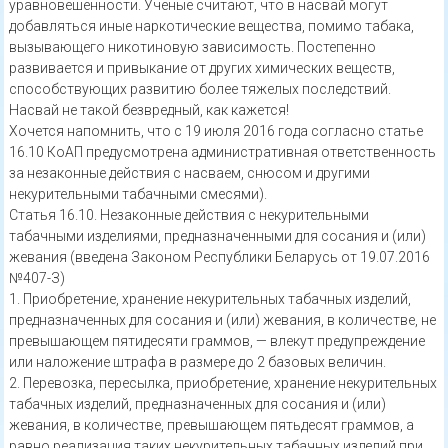
уравновешенности. Учёные считают, что в насвай могут
добавляться иные наркотические вещества, помимо табака,
вызывающего никотиновую зависимость. Постепенно
развивается и привыкание от других химических веществ,
способствующих развитию более тяжелых последствий.
Насвай не такой безвредный, как кажется!
Хочется напомнить, что с 19 июля 2016 года согласно статье
16.10 КоАП предусмотрена административная ответственность
за незаконные действия с насваем, снюсом и другими
некурительными табачными смесями).
Статья 16.10. Незаконные действия с некурительными
табачными изделиями, предназначенными для сосания и (или)
жевания (введена Законом Республики Беларусь от 19.07.2016
№407-З)
1. Приобретение, хранение некурительных табачных изделий,
предназначенных для сосания и (или) жевания, в количестве, не
превышающем пятидесяти граммов, — влекут предупреждение
или наложение штрафа в размере до 2 базовых величин.
2. Перевозка, пересылка, приобретение, хранение некурительных
табачных изделий, предназначенных для сосания и (или)
жевания, в количестве, превышающем пятьдесят граммов, а
равно реализация таких некурительных табачных изделий при