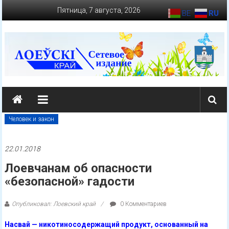
Перейти
Пятница, 7 августа, 2026
BE
RU
к
содержимому
loevkraj.by
Еженедельная
районная
Человек и закон
массово-
политическая
22.01.2018
газета
Лоевчанам об опасности
«безопасной» гадости
Опубликовал: Лоевский край
0 Комментариев
Насвай — никотиносодержащий продукт, основанный на