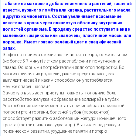
табаке или махорке с добавлением пепла растений, гашеной
извести, куриного помёта или кизяка, растительного масла
и других компонентов. Состав увеличивает всасывание
никотина в кровь через слизистую оболочку внутренних
полостей организма. В продажу средство поступает в виде
маленьких «шариков» или «палочек», пластичной массы или
порошка. Имеет грязно-зелёный цвет и специфический
запах.
Эффект от приёма смеси заключается в непродолжительном
(не более 5-7 минут) лёгком расслаблении и помутнении в
глазах. Основными потребителями являются подростки. Во
многих случаях их родители даже не представляют, как
выглядит насвай и каким способом он употребляется.
Чем же опасен насвай?
Зачастую вызывает приступы тошноты, головную боль,
расстройство желудка и образование волдырей на губах.
Употребление смеси может стать причиной рака слизистой
полости рта и гортани, болезней зубов (пародонтоз),
способствует развитию заболеваний желудочно-кишечного
тракта (гастрит, язва желудка и пр.). Вызывает задержку в
психическом развитии, ухудшение памяти и потерю