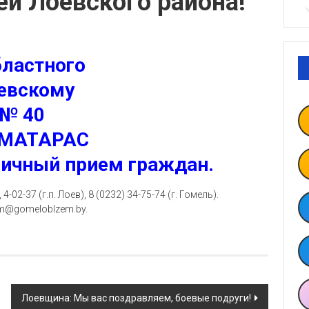
й Лоевского района!
бластного
оевскому
 № 40
 МАТАРАС
ичный прием граждан.
-02-37 (г.п. Лоев), 8 (0232) 34-75-74 (г. Гомель).
em@gomeloblzem.by.
Лоевщина: Мы вас поздравляем, боевые подруги!