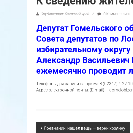
К сведению жителе
Опубликовал: Лоевский край
0 Комментариев
Депутат Гомельского о
Совета депутатов по Л
избирательному округу
Александр Васильевич
ежемесячно проводит л
Телефоны для записи на приём: 8 (02347) 4-22-10, 4
Адрес электронной почты: (E-mail) — gomeloblz
Навигация
Лоевчанин, нашёл вещь — верни хозяину