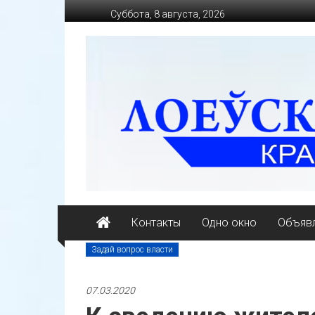
Перейти
Суббота, 8 августа, 2026
к
содержимому
loevkraj.by
Еженедельная
районная
массово-
политическая
газета
Контакты
Одно окно
Объявл
Задай вопрос власти
07.03.2020