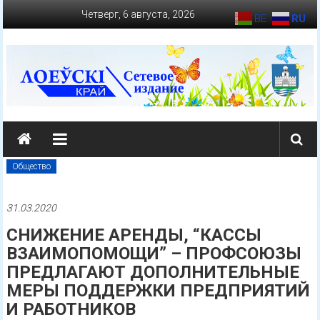
Перейти
Четверг, 6 августа, 2026
BE
RU
к
содержимому
loevkraj.by
Еженедельная
районная
Общество
массово-
политическая
31.03.2020
газета
СНИЖЕНИЕ АРЕНДЫ, “КАССЫ
ВЗАИМОПОМОЩИ” – ПРОФСОЮЗЫ
ПРЕДЛАГАЮТ ДОПОЛНИТЕЛЬНЫЕ
МЕРЫ ПОДДЕРЖКИ ПРЕДПРИЯТИЙ
И РАБОТНИКОВ