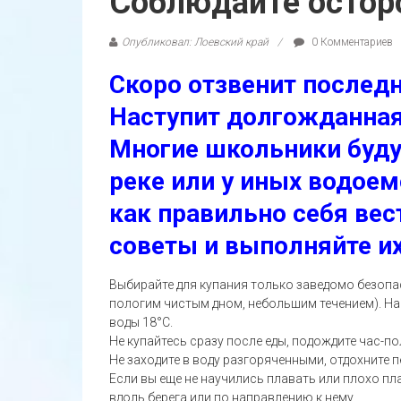
Соблюдайте остор
Опубликовал: Лоевский край
0 Комментариев
Скоро отзвенит послед
Наступит долгожданная
Многие школьники будут
реке или у иных водоем
как правильно себя вес
советы и выполняйте их
Выбирайте для купания только заведомо безопа
пологим чистым дном, небольшим течением). Нач
воды 18°С.
Не купайтесь сразу после еды, подождите час-по
Не заходите в воду разгоряченными, отдохните п
Если вы еще не научились плавать или плохо пла
вдоль берега или по направлению к нему.