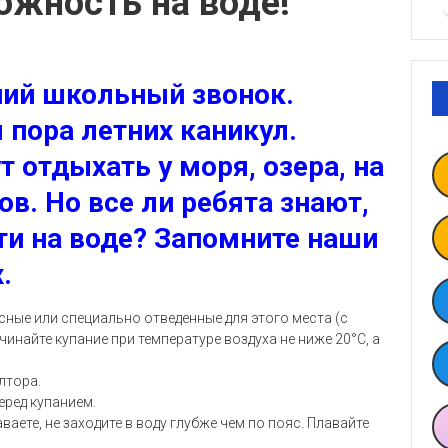
ожность на воде!
ний школьный звонок.
 пора летних каникул.
 отдыхать у моря, озера, на
ов. Но все ли ребята знают,
ти на воде? Запомните наши
.
сные или специально отведенные для этого места (с
инайте купание при температуре воздуха не ниже 20°С, а
лтора.
еред купанием.
ваете, не заходите в воду глубже чем по пояс. Плавайте