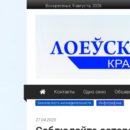
Перейти
Воскресенье, 9 августа, 2026
к
содержимому
loevkraj.by
Еженедельная
районная
массово-
политическая
газета
Контакты
Одно окно
Объявл
Безопасность жизнедеятельности
Инфографика
27.04.2020