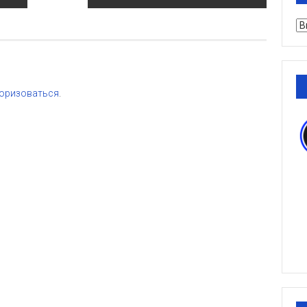
Ру
оризоваться
.