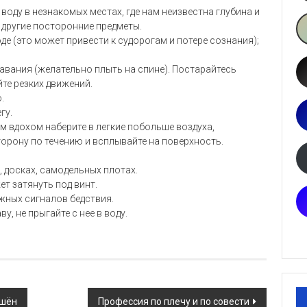
 воду в незнакомых местах, где нам неизвестна глубина и
и другие посторонние предметы.
де (это может привести к судорогам и потере сознания);
лавания (желательно плыть на спине). Постарайтесь
те резких движений.
.
гу.
им вдохом наберите в легкие побольше воздуха,
торону по течению и всплывайте на поверхность.
, досках, самодельных плотах.
ет затянуть под винт.
ожных сигналов бедствия.
у, не прыгайте с нее в воду.
ршён
Профессия по плечу и по совести