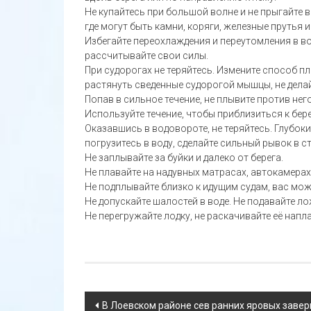
Не купайтесь при большой волне и не прыгайте в
где могут быть камни, коряги, железные прутья 
Избегайте переохлаждения и переутомления в во
рассчитывайте свои силы.
При судорогах не теряйтесь. Измените способ п
растянуть сведенные судорогой мышцы, не делай
Попав в сильное течение, не плывите против него
Используйте течение, чтобы приблизиться к бере
Оказавшись в водовороте, не теряйтесь. Глубок
погрузитесь в воду, сделайте сильный рывок в с
Не заплывайте за буйки и далеко от берега.
Не плавайте на надувных матрасах, автокамерах
Не подплывайте близко к идущим судам, вас мож
Не допускайте шалостей в воде. Не подавайте л
Не перегружайте лодку, не раскачивайте её наплав
Навигация
В Лоевском районе сев ранних яровых заве