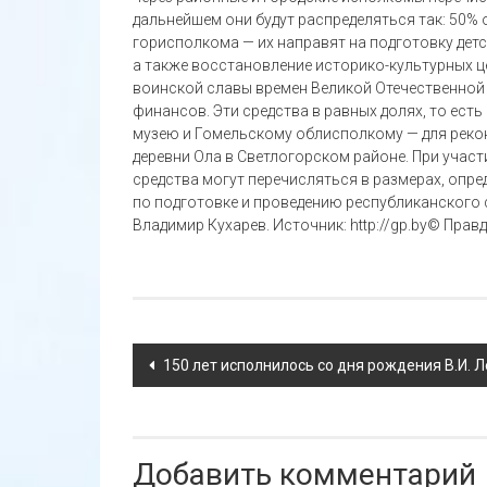
дальнейшем они будут распределяться так: 50%
горисполкома — их направят на подготовку детс
а также восстановление историко-культурных ц
воинской славы времен Великой Отечественной
финансов. Эти средства в равных долях, то ес
музею и Гомельскому облисполкому — для реко
деревни Ола в Светлогорском районе. При учас
средства могут перечисляться в размерах, опр
по подготовке и проведению республиканского 
Владимир Кухарев. Источник: http://gp.by© Прав
Навигация
150 лет исполнилось со дня рождения В.И. 
по
записям
Добавить комментарий