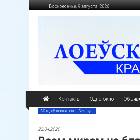
Перейти
Воскресенье, 9 августа, 2026
к
содержимому
loevkraj.by
Еженедельная
районная
массово-
политическая
газета
Контакты
Одно окно
Объявл
80 гадоў вызвалення Беларусі
22.04.2020