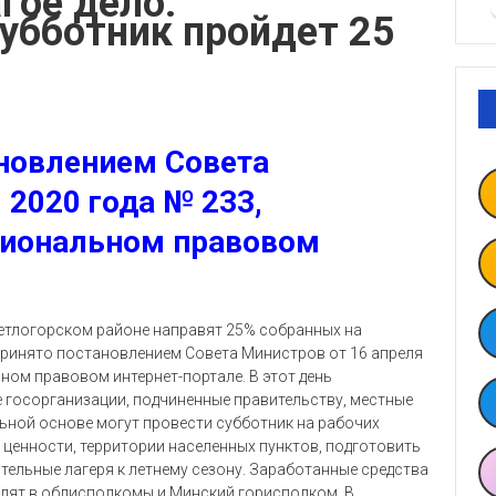
гое дело.
убботник пройдет 25
новлением Совета
 2020 года № 233,
циональном правовом
етлогорском районе направят 25% собранных на
принято постановлением Совета Министров от 16 апреля
ном правовом интернет-портале. В этот день
е госорганизации, подчиненные правительству, местные
льной основе могут провести субботник на рабочих
 ценности, территории населенных пунктов, подготовить
тельные лагеря к летнему сезону. Заработанные средства
слят в облисполкомы и Минский горисполком. В