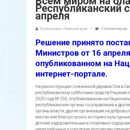
Всем миром на бла
Республиканский с
апреля
Опубликовал: Лоевский край
0 Комментариев
Решение принято поста
Министров от 16 апреля
опубликованном на На
интернет-портале.
На реконструкцию сожженной деревни Ола в Св
республиканском субботнике средств Решение 
2020 года № 233, опубликованном на Националь
республиканские органы госуправления и други
органы власти, другие организации на доброво
местах или благоустроить историко-культурные
детские оздоровительные и спортивно-оздорови
через районные и городские исполкомы перечи