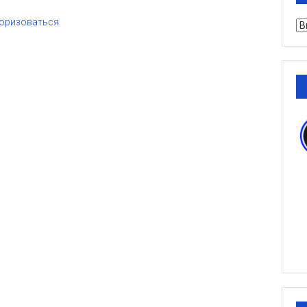
оризоваться
.
Ру