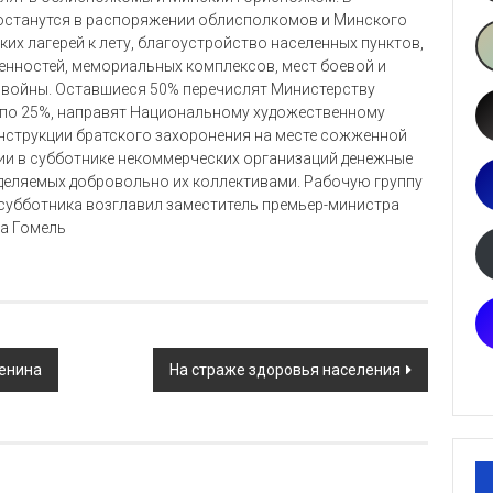
 останутся в распоряжении облисполкомов и Минского
ких лагерей к лету, благоустройство населенных пунктов,
енностей, мемориальных комплексов, мест боевой и
 войны. Оставшиеся 50% перечислят Министерству
ть по 25%, направят Национальному художественному
нструкции братского захоронения на месте сожженной
тии в субботнике некоммерческих организаций денежные
еделяемых добровольно их коллективами. Рабочую группу
субботника возглавил заместитель премьер-министра
да Гомель
Ленина
На страже здоровья населения