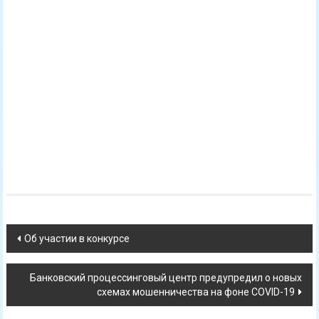
Навигация
Об участии в конкурсе
по
Банковский процессинговый центр предупредил о новых
записям
схемах мошенничества на фоне COVID-19