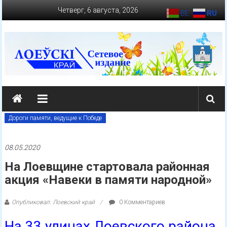
Перейти
Четверг, 6 августа, 2026
BE
RU
к
содержимому
loevkraj.by
Еженедельная
районная
Дороги памяти, ведущие к Победе
массово-
политическая
08.05.2020
газета
На Лоевщине стартовала районная
акция «Навеки в памяти народной»
Опубликовал: Лоевский край
0 Комментариев
На 33 улицах Лоевского района