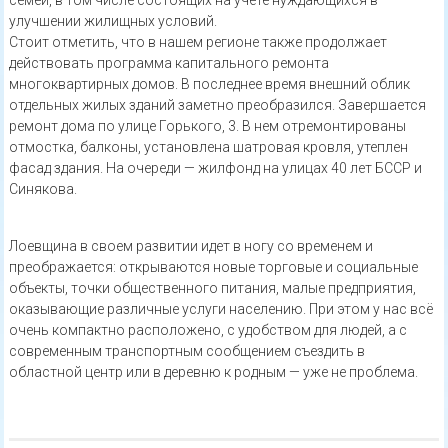
семей, в том числе состоящих на учете нуждающихся в
улучшении жилищных условий.
Стоит отметить, что в нашем регионе также продолжает
действовать программа капитального ремонта
многоквартирных домов. В последнее время внешний облик
отдельных жилых зданий заметно преобразился. Завершается
ремонт дома по улице Горького, 3. В нем отремонтированы
отмостка, балконы, установлена шатровая кровля, утеплен
фасад здания. На очереди — жилфонд на улицах 40 лет БССР и
Синякова.
Лоевщина в своем развитии идет в ногу со временем и
преображается: открываются новые торговые и социальные
объекты, точки общественного питания, малые предприятия,
оказывающие различные услуги населению. При этом у нас всё
очень компактно расположено, с удобством для людей, а с
современным транспортным сообщением съездить в
областной центр или в деревню к родным — уже не проблема.