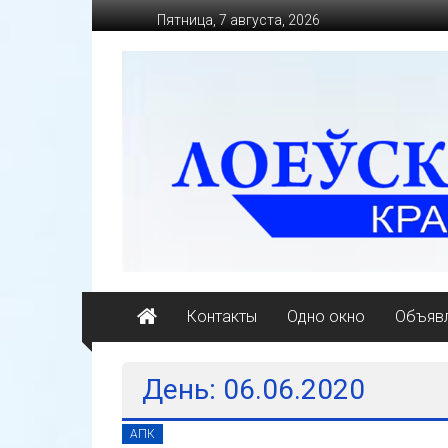
Перейти
Пятница, 7 августа, 2026
к
содержимому
loevkraj.by
Еженедельная
районная
массово-
политическая
газета
Контакты
Одно окно
Объявл
День: 06.06.2020
АПК