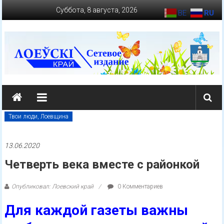
Перейти
Суббота, 8 августа, 2026
BE
RU
к
содержимому
loevkraj.by
Еженедельная
районная
Твои люди, Лоевщина
массово-
политическая
13.06.2020
газета
Четверть века вместе с районкой
Опубликовал: Лоевский край
0 Комментариев
Для каждой газеты важны