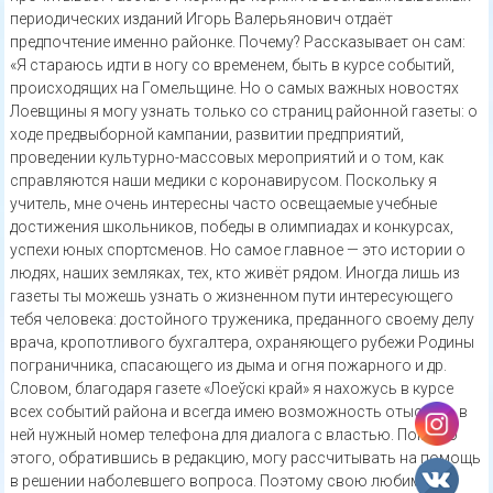
периодических изданий Игорь Валерьянович отдаёт
предпочтение именно районке. Почему? Рассказывает он сам:
«Я стараюсь идти в ногу со временем, быть в курсе событий,
происходящих на Гомельщине. Но о самых важных новостях
Лоевщины я могу узнать только со страниц районной газеты: о
ходе предвыборной кампании, развитии предприятий,
проведении культурно-массовых мероприятий и о том, как
справляются наши медики с коронавирусом. Поскольку я
учитель, мне очень интересны часто освещаемые учебные
достижения школьников, победы в олимпиадах и конкурсах,
успехи юных спортсменов. Но самое главное — это истории о
людях, наших земляках, тех, кто живёт рядом. Иногда лишь из
газеты ты можешь узнать о жизненном пути интересующего
тебя человека: достойного труженика, преданного своему делу
врача, кропотливого бухгалтера, охраняющего рубежи Родины
пограничника, спасающего из дыма и огня пожарного и др.
Словом, благодаря газете «Лоеўскі край» я нахожусь в курсе
всех событий района и всегда имею возможность отыскать в
ней нужный номер телефона для диалога с властью. Помимо
этого, обратившись в редакцию, могу рассчитывать на помощь
в решении наболевшего вопроса. Поэтому свою любимую