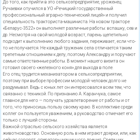
До того, как прийти в это сельхозпредприятие, уроженец
Ручаевки отучился в УО «Речицкий государственный
профессиональный аграрно-технический лицей» и получил
специальность тракториста-машиниста. На новом тракторе
«Беларус-3522» он выполняет различные работы: вспашку, сев и
др. Несмотря на свой молодой возраст, парень щепетильно
подходит к выполнению любого задания, переживает, если что-
то не получается. Не каждый труженик села отличается таким
трепетным отношением к делу, поэтому Александру и поручают
самые ответственные работы. В момент нашего визита он
готовил своего «железного коня» для выхода в поле.
Его отец трудится механизатором в сельхозпредприятии,
поэтому при выборе профессии молодой человек долго не
раздумывал. Ведь с юных лет он интересовался всем тем, что
связанно с техникой. По признанию А. Каранчука, самое
главное для него — получать удовлетворение от работы и от
того, что приносишь пользу своему краю. В коллективе среди
коллег он пользуется уважением, а руководство отмечает его
только с лучшей стороны.
Важной отраслью сельского хозяйства является
животноводство. Основную роль в нем играют доярки, или, как
сейчас говорят, операторы машинного доения. Среди них