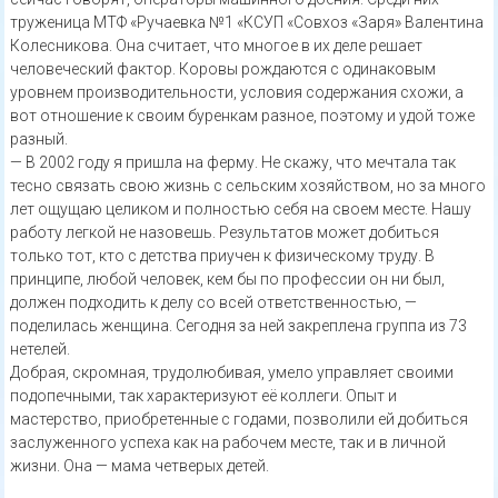
труженица МТФ «Ручаевка №1 «КСУП «Совхоз «Заря» Валентина
Колесникова. Она считает, что многое в их деле решает
человеческий фактор. Коровы рождаются с одинаковым
уровнем производительности, условия содержания схожи, а
вот отношение к своим буренкам разное, поэтому и удой тоже
разный.
— В 2002 году я пришла на ферму. Не скажу, что мечтала так
тесно связать свою жизнь с сельским хозяйством, но за много
лет ощущаю целиком и полностью себя на своем месте. Нашу
работу легкой не назовешь. Результатов может добиться
только тот, кто с детства приучен к физическому труду. В
принципе, любой человек, кем бы по профессии он ни был,
должен подходить к делу со всей ответственностью, —
поделилась женщина. Сегодня за ней закреплена группа из 73
нетелей.
Добрая, скромная, трудолюбивая, умело управляет своими
подопечными, так характеризуют её коллеги. Опыт и
мастерство, приобретенные с годами, позволили ей добиться
заслуженного успеха как на рабочем месте, так и в личной
жизни. Она — мама четверых детей.