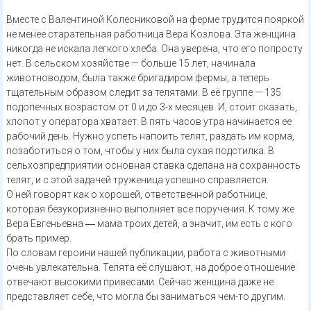
Вместе с Валентиной Колесниковой на ферме трудится пояркой
не менее старательная работница Вера Козлова. Эта женщина
никогда не искала легкого хлеба. Она уверена, что его попросту
нет. В сельском хозяйстве — больше 15 лет, начинала
животноводом, была также бригадиром фермы, а теперь
тщательным образом следит за телятами. В её группе — 135
подопечных возрастом от 0 и до 3-х месяцев. И, стоит сказать,
хлопот у оператора хватает. В пять часов утра начинается ее
рабочий день. Нужно успеть напоить телят, раздать им корма,
позаботиться о том, чтобы у них была сухая подстилка. В
сельхозпредприятии основная ставка сделана на сохранность
телят, и с этой задачей труженица успешно справляется.
О ней говорят как о хорошей, ответственной работнице,
которая безукоризненно выполняет все поручения. К тому же
Вера Евгеньевна ― мама троих детей, а значит, им есть с кого
брать пример.
По словам героини нашей публикации, работа с животными
очень увлекательна. Телята её слушают, на доброе отношение
отвечают высокими привесами. Сейчас женщина даже не
представляет себе, что могла бы заниматься чем-то другим.