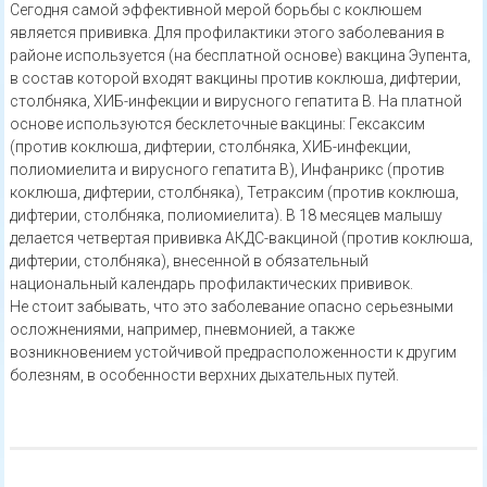
Сегодня самой эффективной мерой борьбы с коклюшем
является прививка. Для профилактики этого заболевания в
районе используется (на бесплатной основе) вакцина Эупента,
в состав которой входят вакцины против коклюша, дифтерии,
столбняка, ХИБ-инфекции и вирусного гепатита В. На платной
основе используются бесклеточные вакцины: Гексаксим
(против коклюша, дифтерии, столбняка, ХИБ-инфекции,
полиомиелита и вирусного гепатита В), Инфанрикс (против
коклюша, дифтерии, столбняка), Тетраксим (против коклюша,
дифтерии, столбняка, полиомиелита). В 18 месяцев малышу
делается четвертая прививка АКДС-вакциной (против коклюша,
дифтерии, столбняка), внесенной в обязательный
национальный календарь профилактических прививок.
Не стоит забывать, что это заболевание опасно серьезными
осложнениями, например, пневмонией, а также
возникновением устойчивой предрасположенности к другим
болезням, в особенности верхних дыхательных путей.