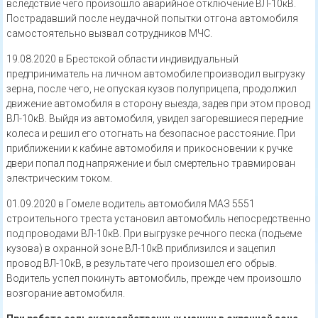
вследствие чего произошло аварийное отключение ВЛ-10кВ.
Постра­давший после неудачной попытки отгона автомобиля
самостоятельно вызвал сотрудников МЧС.
19.08.2020 в Брестской области индивидуальный
предприниматель на личном авто­мобиле производил выгрузку
зерна, после чего, не опуская кузов полуприцепа, про­должил
движение автомобиля в сторону выезда, задев при этом провод
ВЛ-10кВ. Выйдя из автомобиля, увидел загоревшиеся передние
колеса и решил его отогнать на безо­пасное расстояние. При
приближении к кабине автомобиля и прикосновении к ручке
двери попал под напряжение и был смертельно травмирован
электрическим током.
01.09.2020 в Гомеле водитель автомобиля МАЗ 5551
строительного треста установил автомобиль непосредственно
под проводами ВЛ-10кВ. При выгрузке речного песка (подъеме
кузова) в охранной зоне ВЛ-10кВ приблизился и зацепил
провод ВЛ-10кВ, в результате чего про­изошел его обрыв.
Водитель успел покинуть автомобиль, прежде чем произошло
возгорание автомобиля.