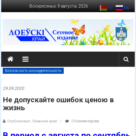
Перейти
Воскресенье, 9 августа, 2026
BE
RU
к
содержимому
loevkraj.by
Еженедельная
районная
Безопасность жизнедеятельности
массово-
политическая
29.09.2020
газета
Не допускайте ошибок ценою в
жизнь
Опубликовал: Лоевский край
0 Комментариев
В период с августа по сентябрь