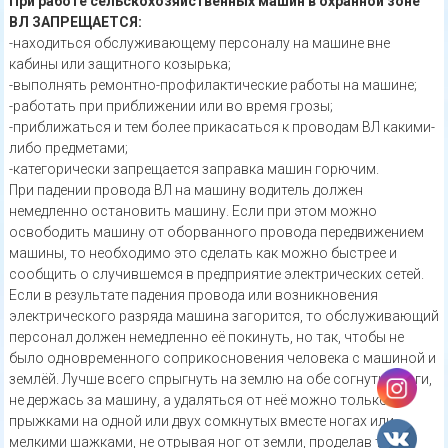
При работе сельскохозяйственных машин в охранной зоне
ВЛ ЗАПРЕЩАЕТСЯ:
-находиться обслуживающему персоналу на машине вне
кабины или защитного козырька;
-выполнять ремонтно-профилактические работы на машине;
-работать при приближении или во время грозы;
-приближаться и тем более прикасаться к проводам ВЛ какими-
либо предметами;
-категорически запрещается заправка машин горючим.
При падении провода ВЛ на машину водитель должен
немедленно остановить маши­ну. Если при этом можно
освободить машину от оборванного провода передвижением
маши­ны, то необходимо это сделать как можно быстрее и
сообщить о случившемся в предприятие электрических сетей.
Если в результате падения провода или возникновения
электрического разряда ма­шина загорится, то обслуживающий
персонал должен немедленно её покинуть, но так, что­бы не
было одновременного соприкосновения человека с машиной и
землёй. Лучше всего спрыгнуть на землю на обе согнутые ноги,
не держась за машину, а удаляться от неё можно только
прыжками на одной или двух сомкнутых вместе ногах или
мелкими шажками, не отрывая ног от земли, проделав таким