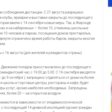
ем соблюдения дистанции. С 27 августа разрешено
ые клубы, ярмарки и выставки закрыты до последующего
ории ввели с 14 сентября новые меры. Так, в Жиронде
рках и на набережных — более 10, отменены школьные
е 10 человек в парках, посещения домов престарелых,
ваделупе ограничено время работы баров, закрыты многие
зеи.
 16 августа (для жителей и резидентов страны).
к. Движение поездов приостановлено до последующего
омендантский час с 19.00 до 5.00. С 19 сентября вводятся
до 9 октября ): запрещено отдаляться от дома на более
ся школы и торговые центры, рестораны и кафе, будет
еры услуг, кроме наиболее необходимых. Запрещены
ях, более 20 — на открытом воздухе.
нимаются в зависимости от эпидемиологической
м с последующей 14-дневной изоляцией (кроме граждан