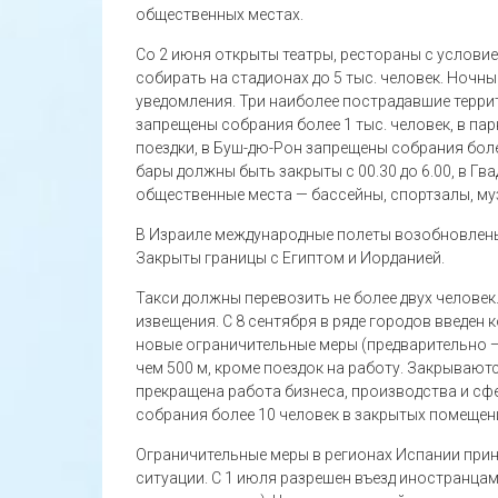
общественных местах.
Со 2 июня открыты театры, рестораны с услови
собирать на стадионах до 5 тыс. человек. Ночн
уведомления. Три наиболее пострадавшие террит
запрещены собрания более 1 тыс. человек, в па
поездки, в Буш-дю-Рон запрещены собрания боле
бары должны быть закрыты с 00.30 до 6.00, в Г
общественные места — бассейны, спортзалы, му
В Израиле международные полеты возобновлены с
Закрыты границы с Египтом и Иорданией.
Такси должны перевозить не более двух челове
извещения. С 8 сентября в ряде городов введен к
новые ограничительные меры (предварительно — 
чем 500 м, кроме поездок на работу. Закрывают
прекращена работа бизнеса, производства и сф
собрания более 10 человек в закрытых помещени
Ограничительные меры в регионах Испании при
ситуации. С 1 июля разрешен въезд иностранца