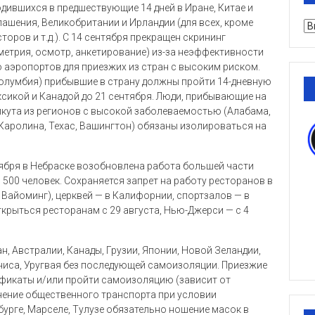
одившихся в предшествующие 14 дней в Иране, Китае и
лашения, Великобритании и Ирландии (для всех, кроме
Ру
торов и т.д.). С 14 сентября прекращен скрининг
етрия, осмотр, анкетирование) из-за неэффективности
о аэропортов для приезжих из стран с высоким риском.
 Колумбия) прибывшие в страну должны пройти 14-дневную
сикой и Канадой до 21 сентября. Люди, прибывающие на
кута из регионов с высокой заболеваемостью (Алабама,
 Каролина, Техас, Вашингтон) обязаны изолироваться на
нтября в Небраске возобновлена работа большей части
 500 человек. Сохраняется запрет на работу ресторанов в
 Вайоминг), церквей — в Калифорнии, спортзалов — в
крыться ресторанам с 29 августа, Нью-Джерси — с 4
н, Австралии, Канады, Грузии, Японии, Новой Зеландии,
униса, Уругвая без последующей самоизоляции. Приезжие
ификаты и/или пройти самоизоляцию (зависит от
лнение общественного транспорта при условии
урге, Марселе, Тулузе обязательно ношение масок в