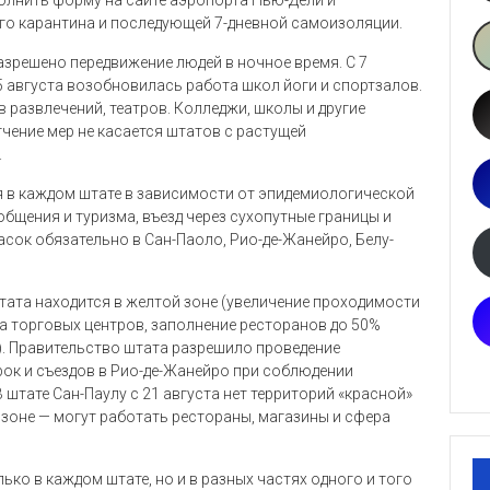
го карантина и последующей 7-дневной самоизоляции.
азрешено передвижение людей в ночное время. С 7
5 августа возобновилась работа школ йоги и спортзалов.
 развлечений, театров. Колледжи, школы и другие
гчение мер не касается штатов с растущей
.
 в каждом штате в зависимости от эпидемиологической
общения и туризма, въезд через сухопутные границы и
асок обязательно в Сан-Паоло, Рио-де-Жанейро, Белу-
штата находится в желтой зоне (увеличение проходимости
та торговых центров, заполнение ресторанов до 50%
). Правительство штата разрешило проведение
ок и съездов в Рио-де-Жанейро при соблюдении
 штате Сан-Паулу с 21 августа нет территорий «красной»
 зоне — могут работать рестораны, магазины и сфера
ко в каждом штате, но и в разных частях одного и того