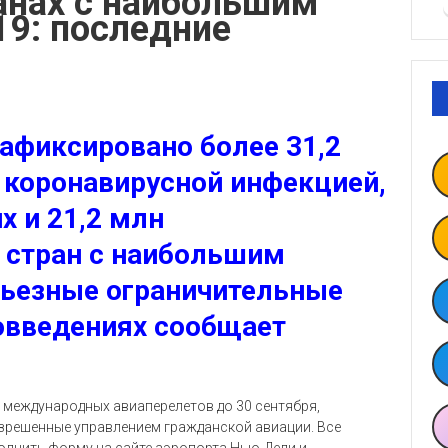
анах с наибольшим
19: последние
зафиксировано более 31,2
 коронавирусной инфекцией,
х и 21,2 млн
 стран с наибольшим
рьезные ограничительные
овведениях сообщает
х международных авиаперелетов до 30 сентября,
азрешенные управлением гражданской авиации. Все
олнить форму на сайте аэропорта Нью-Дели и