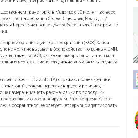
ъезд и выезд: Сегрия с 4 июля, Галиция с 6 июля.
щественном транспорте, в Мадриде с 30 июля — во всех
та запрет на собрания более 15 человек, Мадрид с 7
 июля в Барселоне прекращена работа пляжей, театров. По
ния.
семирной организации здравоохранения (ВОЗ) Ханса
пе не могут не вызывать беспокойства. По данным СМИ,
о департамента ВОЗ, ранее зафиксировано почти 5 млн
летальных исходах. Число ежедневно выявляемых случаев
 в сентябре. — Прим.БЕЛТА) отражают более крупный
 тревожный уровень передачи вируса в регионе», —
то не намерены менять рекомендации по поводу 14-
уться заражению коронавирусом. В то же время Клюге
олжна сохраняться, ее следует непрерывно адаптировать.