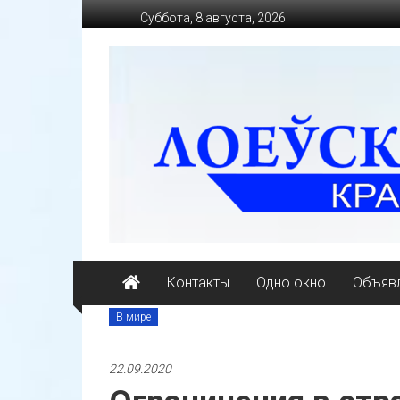
Перейти
Суббота, 8 августа, 2026
к
содержимому
loevkraj.by
Еженедельная
районная
массово-
политическая
газета
Контакты
Одно окно
Объявл
В мире
22.09.2020