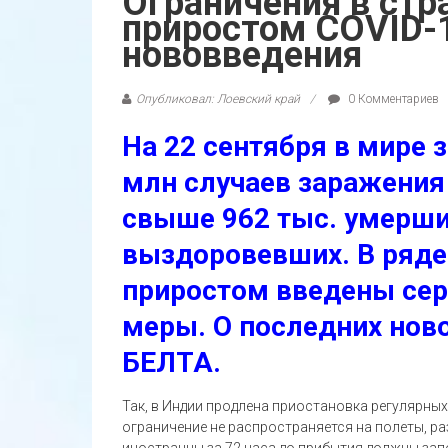
Ограничения в стр
приростом COVID-
нововведения
Опубликовал: Лоевский край
0 Комментариев
На 22 сентября в мире 
млн случаев заражения
свыше 962 тыс. умерши
выздоровевших. В ряде
приростом введены се
меры. О последних нов
БЕЛТА.
Так, в Индии продлена приостановка регулярны
ограничение не распространяется на полеты, р
иностранцы за 72 часа до прибытия должны зап