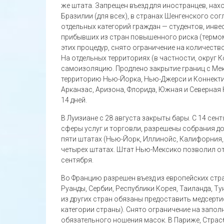
же штата. Запрещен въезд для иностранцев, нах
Бразилии (для всех), в странах Шенгенского сог
отдельных категорий граждан — студентов, инвес
прибывших из стран повышенного риска (термом
этих процедур, снято ограничение на количеств
На отдельных территориях (в частности, округ
самоизоляцию. Продлено закрытие границ с Мек
территорию Нью-Йорка, Нью-Джерси и Коннекти
Арканзас, Аризона, Флорида, Южная и Северная
14 дней.
В Луизиане с 28 августа закрыты бары. С 14 се
сферы услуг и торговли, разрешены собрания до
пяти штатах (Нью-Йорк, Иллинойс, Калифорния,
четырех штатах. Штат Нью-Мексико позволил от
сентября.
Во Францию разрешен въезд из европейских стра
Руанды, Сербии, Республики Корея, Таиланда, Т
из других стран обязаны предоставить медсерт
категории страны). Снято ограничение на запо
обязательного ношения масок. В Париже, Страсб