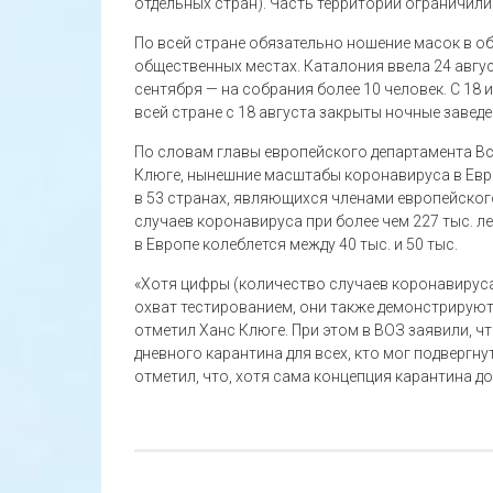
отдельных стран). Часть территорий ограничили в
По всей стране обязательно ношение масок в об
общественных местах. Каталония ввела 24 авгус
сентября — на собрания более 10 человек. С 18
всей стране с 18 августа закрыты ночные заведе
По словам главы европейского департамента В
Клюге, нынешние масштабы коронавируса в Евро
в 53 странах, являющихся членами европейског
случаев коронавируса при более чем 227 тыс. 
в Европе колеблется между 40 тыс. и 50 тыс.
«Хотя цифры (количество случаев коронавируса
охват тестированием, они также демонстрируют
отметил Ханс Клюге. При этом в ВОЗ заявили, ч
дневного карантина для всех, кто мог подвергн
отметил, что, хотя сама концепция карантина д