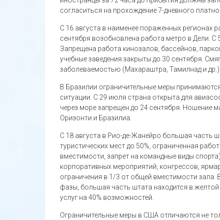
согласиться на прохождение 7-дневного платно
С 16 августа в наименее пораженных регионах р
сентября возобновлена работа метро в Дели. С 
Запрещена работа кинозалов, бассейнов, парков
учебные заведения закрыты до 30 сентября. Смя
заболеваемостью (Махараштра, Тамилнад и др.)
В Бразилии ограничительные меры принимаются
ситуации. С 29 июля страна открыта для авиасо
через море запрещен до 24 сентября. Ношение м
Оризонти и Бразилиа.
С 18 августа в Рио-де-Жанейро большая часть 
туристических мест до 50%, ограниченная рабо
вместимости, запрет на командные виды спорта
корпоративных мероприятий, конгрессов, ярмар
ограничения в 1/3 от общей вместимости зала. В
фазы, большая часть штата находится в желтой
услуг на 40% возможностей.
Ограничительные меры в США отличаются не толь