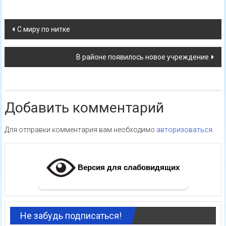
Навигация
С миру по нитке
по
В районе появилось новое учреждение
записям
Добавить комментарий
Для отправки комментария вам необходимо
авторизоваться
.
Версия для слабовидящих
Не забудь подписаться!