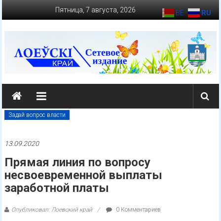
Перейти
Пятница, 7 августа, 2026
BE
RU
к
содержимому
loevkraj.by
Еженедельная
районная
Задай вопрос власти
массово-
политическая
13.09.2020
газета
Прямая линия по вопросу
несвоевременной выплаты
заработной платы
Опубликовал: Лоевский край
0 Комментариев