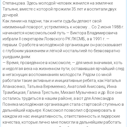
Степанцова. Здесь молодой человек женился на землячке
Татьяне, вместе с которой прожили 35 лет и воспитали двух
дочерей.
Как линии на ладони, так и нити судьбы делают свой
неизменный поворот, устремляясь к новому … Со 2 июня 1988 г.
начинается комсомольский путь — Виктора Владимировича
избрали ІІ секретарём Лоевского РК ЛКСМБ, а в 1991 г. —
первым. О работе в молодёжной организации он рассказывает
с глубоким уважением и лёгкой ностальгией по безвозвратно
ушедшим дням:
— Время, проведённое в комсомоле, — для меня значимая, хоть
и недолгая веха на жизненном пути, оставившая ярчайший след
в негаснущих воспоминаниях молодости. Рядом со мной
работали такие активные и инициативные ребята, как Наталья
Апанасенко, Татьяна Веремеенко, Анатолий Анисовец, Инна
Трамбицкая, Галина Трестьян, Михаил Музыченко и др. Все они
остались трудиться в нашем районе, а вот для Александра
Позняка молодёжная организация стала стартовой ступенью в
дальнейшей карьере. Комсомол позволил сформировать в
каждом из нас инициативность, ответственность и лидерские
качества, которые лично мне помогли в дальнейшем работать