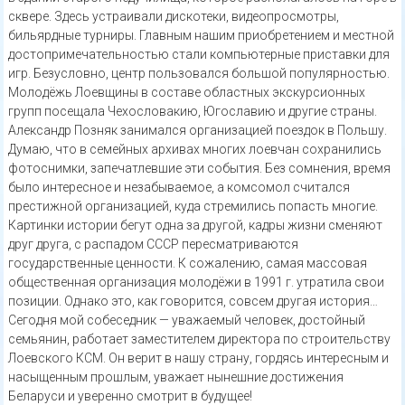
сквере. Здесь устраивали дискотеки, видеопросмотры,
бильярдные турниры. Главным нашим приобретением и местной
достопримечательностью стали компьютерные приставки для
игр. Безусловно, центр пользовался большой популярностью.
Молодёжь Лоевщины в составе областных экскурсионных
групп посещала Чехословакию, Югославию и другие страны.
Александр Позняк занимался организацией поездок в Польшу.
Думаю, что в семейных архивах многих лоевчан сохранились
фотоснимки, запечатлевшие эти события. Без сомнения, время
было интересное и незабываемое, а комсомол считался
престижной организацией, куда стремились попасть многие.
Картинки истории бегут одна за другой, кадры жизни сменяют
друг друга, с распадом СССР пересматриваются
государственные ценности. К сожалению, самая массовая
общественная организация молодёжи в 1991 г. утратила свои
позиции. Однако это, как говорится, совсем другая история…
Сегодня мой собеседник — уважаемый человек, достойный
семьянин, работает заместителем директора по строительству
Лоевского КСМ. Он верит в нашу страну, гордясь интересным и
насыщенным прошлым, уважает нынешние достижения
Беларуси и уверенно смотрит в будущее!