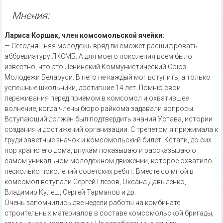
Мнения:
Лариса Коршак, член комсомольской ячейки:
— Сегодняшняя молодёжь вряд ли сможет расшифровать
аббревиатуру ЛКСМБ. А для моего поколения всем было
известно, что это Ленинский Коммунистический Союз
Молодежи Беларуси. В него не каждый мог вступить, а только
успешные школьники, достигшие 14 лет. Помню свои
переживания перед приемом в комсомол и охватившее
волнение, когда члены бюро райкома задавали вопросы.
Вступающий должен был подтвердить знания Устава, истории
создания и достижений организации. С трепетом я прижимала к
груди заветные значок и комсомольский билет. Кстати, до сих
пор храню его дома, внукам показываю и рассказываю о
самом уникальном молодёжном движении, которое охватило
несколько поколений советских ребят. Вместе со мной в
комсомол вступали Сергей Глезов, Оксана Давыденко,
Владимир Кулеш, Сергей Тарманов и др.
Очень запомнились две недели работы на комбинате
строительных материалов в составе комсомольской бригады,