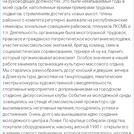
на руководящих должностях. Это были незабываемые годы в
моей судьбе, наполненные яркими примерами трудовых
подвигов, стремлением достигать новых высот. Члены
районного комитета регулярно выезжали на республиканские
семинары, зональные совещания райкомов, пленумов ЛКСМБ и
т.п. Деятельность организации была многогранной: трудовое,
правовое и гражданско-патриотическое воспитание молодёжи,
участие комсомольских экипажей, бригад, команд, смен в
социалистических соревнованиях, турнире «А ну-ка, парни!»,
который организовывал военкомат. Особое значение в нашей
работе занимала организация культурно-массового отдыха.
Мы старались разнообразить досуг юношей и девушек: вечера
в Доме культуры, дискотеки на танцплощадке, тематические
смотры-конкурсы художественной самодеятельности,
спортивные мероприятия с допризывниками на городском
стадионе, дискуссионные клубы. События из молодёжной среды
освещались на стенде «Комсомольский прожектор», где
высмеивались негативные явления, поощрялись успехи и
достижения. Очень долго мы вынашивали идею создания
молодёжного центра в Лоеве. По крупице собирали средства,
покупали оборудование и, наконец, весной 1990 г. открыли его
в здании старого педучилища, которое располагалось на горе в