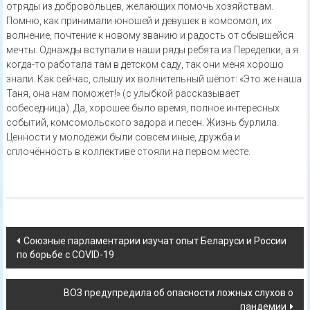
отряды из добровольцев, желающих помочь хозяйствам.
Помню, как принимали юношей и девушек в комсомол, их
волнение, почтение к новому званию и радость от сбывшейся
мечты. Однажды вступали в наши ряды ребята из Переделки, а я
когда-то работала там в детском саду, так они меня хорошо
знали. Как сейчас, слышу их волнительный шёпот: «Это же наша
Таня, она нам поможет!» (с улыбкой рассказывает
собеседница). Да, хорошее было время, полное интересных
событий, комсомольского задора и песен. Жизнь бурлила.
Ценности у молодёжи были совсем иные, дружба и
сплочённость в коллективе стояли на первом месте.
Навигация
Союзные парламентарии изучат опыт Беларуси и России
по борьбе с COVID-19
по
записям
ВОЗ предупредила об опасности ложных слухов о
пандемии