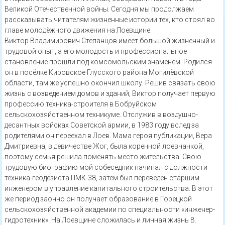
Великой Отечественной войны. Сегодня мы продолжаем
рассказывать читателям жизненные истории тех, кто стоял во
главе молодёжного движения на Лоевщине.
Виктор Владимирович Степанцов имеет большой жизненный и
трудовой опыт, а его молодость и профессиональное
становление прошли под комсомольским знаменем. Родился
он в посёлке Кировское Глусского района Могилёвской
области, там же успешно окончил школу. Решив связать свою
жизнь с возведением домов и зданий, Виктор получает первую
профессию техника-строителя в Бобруйском
сельскохозяйственном техникуме. Отслужив в воздушно-
десантных войсках Советской армии, в 1983 году вслед за
родителями он переехал в Лоев. Мама героя публикации, Вера
Дмитриевна, в девичестве Жог, была коренной лоевчанкой,
поэтому семья решила поменять место жительства. Свою
трудовую биографию мой собеседник начинал с должности
техника-геодезиста ПМК-38, затем был переведён старшим
инженером в управление капитального строительства. В этот
же период заочно он получает образование в Горецкой
сельскохозяйственной академии по специальности «инженер-
гидротехник». На Лоевщине сложилась и личная жизнь В.