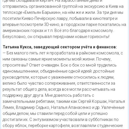
где мы складывали кирпич. На заработанные деньги
отправились организованной группой на экскурсию в Киев на
теплоходе «Емельян Барыкин», на нём же и жили. За три дня мы
посетили Киево-Печёрскую лавру, побывали в кинотеатре и
впервые посмотрели 3D-кино, в городском парке покатались на
американских горках и т.п. Всё это благодаря комсомолу.
Безусловно, он открывал перед нами новые горизонты!
Татьяна Кукса, заведующий сектором учёта и финансов:
— Без малого пять лет я проработала в райкоме комсомола, с
ним связаны самые яркие моменты моей жизни. Почему,
спросите вы? Ответ очевиден. Бок о бок со мной трудились
единомышленники, объединённые одной идеей: достойные
руководители, которые с уважением относились к людям,
велико было чувство сопереживания, ответственности за
результат общего дела, всегда все могли рассчитывать на
поддержку друг друга. Мне довелось работать с
замечательными ребятами, такими как Сергей Коршак, Наталья
Лемех, Владимир Седько, Наталья Апанасенко и др. Увлечённые
общим делом, мы ставили перед собой цели и успешно
достигали их. С энтузиазмом участвовали в субботниках по
сбору яблок, переборке картофеля, возглавляли студенческие