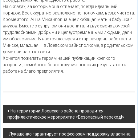
оборудования на пригодность к работе.
На складах, за которые она отвечает, всегда идеальный
порядок. Все аккуратно разложено по полочкам, везде чистота.
Кроме этого, Анна Михайловна еще любящая мать и бабушка 4
внуков. Вместе с супругом они воспитали двух своих дочерей
трудолюбивыми, добрыми и целеустремленными людьми, дали
им образование. В настоящее время старшая дочь работает в
Минске, младшая — в Лоевском райисполкоме, в родительском
доме они частые гости.
Хочется пожелать героям нашей публикации крепкого
здоровья, семейного благополучия, высоких результатов в
работе на благо предприятия.
Навигация
На территории Лоевского района проводится
профилактическое мероприятие «Безопасный переход!»
по
записям
Лукашенко гарантирует профсоюзам поддержку власти на