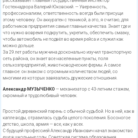
рассказывает главный государственный инспектор
Гостехнадзора Валерий Юковский. — Уверенность,
профессионализм, ответственность всегда были присущи
этому человеку. Он аккуратен с техникой, а это, я считаю, для
работников предприятия самые главные качества. Знает где и
что нужно вовремя подкрутить, укрепить, обеспечить смазку,
чтобы автомобиль не подвёл во время рейса и служил как
можно дольше.
За 29 лет работы мужчина досконально изучил транспортную
сеть района, он знает все населенные пункты, поля
сельхозпредприятий, животноводческие фермы. А самое
главное: он знаком с огромным количеством людей, со
многими из которых завязались дружеские отношения.
Александр МУЗЫЧЕНКО
— механизатор с 43-летним стажем,
скромный и трудолюбивый человек.
Простой деревенский парень с обычной судьбой. Но в ней, как в
капле воды, отразилась судьба целого поколения. Босоногое
детство, школа, армия — все, как у всех.
С будущей профессией Александр Иванович начал знакомство
еще в школьные годы. Советская система образования