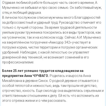
Отдавая любимой работе большую часть своего времени, А.
Музыченко не забывал и про свою семью. Он заботливый муж,
отец и любящий дедушка.
В личном послужном списке мужчины много Благодарностей
за добросовестный и ударный труд. Руководство отмечает его
только с лучшей стороны. За время трудовой деятельности
умелым рукам труженика покорились все виды тракторов, как
на гусеничном, так и на колесном ходу. Сейчас А.И. Музыченко
на закреплённом погрузчике «Амкодор 342» участвует в
погрузке корма, чистке территории и погрузке органических
удобрений. Наблюдая, с какой легкостью он управляет
доверенной ему техникой, не возникает сомнений в его
профессионализме.
Более 25 лет успешно трудится кладовщиком на
предприятии Анна ЧУЧВАГО.
Родилась и выросла Анна
Михайловна в деревне Синск. О родной деревне отзывается с
особой теплотой и нежностью, ведь там прошли её детство,
отрочество, юность. Еще смолоду она выделялась серьезным и
ответственным отношением к делу. Ей есть что вспомнить из
этого отрезка жизни и о чём рассказать.