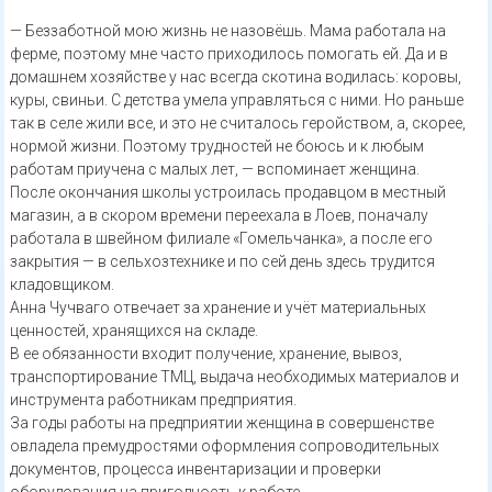
— Беззаботной мою жизнь не назовёшь. Мама работала на
ферме, поэтому мне часто приходилось помогать ей. Да и в
домашнем хозяйстве у нас всегда скотина водилась: коровы,
куры, свиньи. С детства умела управляться с ними. Но раньше
так в селе жили все, и это не считалось геройством, а, скорее,
нормой жизни. Поэтому трудностей не боюсь и к любым
работам приучена с малых лет, — вспоминает женщина.
После окончания школы устроилась продавцом в местный
магазин, а в скором времени переехала в Лоев, поначалу
работала в швейном филиале «Гомельчанка», а после его
закрытия — в сельхозтехнике и по сей день здесь трудится
кладовщиком.
Анна Чучваго отвечает за хранение и учёт материальных
ценностей, хранящихся на складе.
В ее обязанности входит получение, хранение, вывоз,
транспортирование ТМЦ, выдача необходимых материалов и
инструмента работникам предприятия.
За годы работы на предприятии женщина в совершенстве
овладела премудростями оформления сопроводительных
документов, процесса инвентаризации и проверки