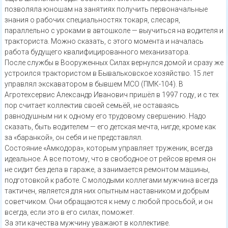
позволяла юношам на занятиях получить первоначальные
знания о рабочих специальностях токаря, слесаря,
параллельно с уроками в автошколе — выучиться на водителя и
тракториста. Можно сказать, с этого момента и началась
работа будущего квалифицированного механизатора.
После службы в Вооруженных Силах вернулся домой и сразу же
устроился трактористом в Бывальковское хозяйство. 15 лет
управлял экскаватором в бывшем МСО (ПМК-104). В
Агротехсервис Александр Иванович пришёл в 1997 году, и с тех
пор считает коллектив своей семьёй, не оставаясь
равнодушным ни к одному его трудовому свершению. Надо
сказать, быть водителем — его детская мечта, нигде, кроме как
за «баранкой», он себя и не представлял.
Состояние «Амкодора», которым управляет труженик, всегда
идеальное. А все потому, что в свободное от рейсов время он
не сидит без дела в гараже, а занимается ремонтом машины,
подготовкой к работе. С молодыми коллегами мужчина всегда
тактичен, является для них опытным наставником и добрым
советчиком. Они обращаются к нему с любой просьбой, и он
всегда, если это в его силах, поможет.
За эти качества мужчину уважают в коллективе.