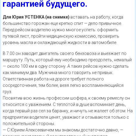
гарантией будущего.
Для Юрия УСТЕНКА (на снимке)
вставать на работу, когда
большинство горожан еще крепко спит — дело привычное.
Перед рейсом водителю нужно многое успеть: оформить
путевой лист, пройти медицинскую комиссию, проверить
уровень масла и охлаждающей жидкости в автомобиле.
В 7.00 он заводит двигатель своего бензовоза и выезжает по
маршруту. Путь, который ему необходимо преодолеть, немалый
— около 100 км в одну сторону. А таких рейсов нужно сделать
как минимум два. Мужчина много говорить не привык.
Ответственная работа на дороге требует полного
сосредоточения, тем более, везя легко воспламеняющийся
груз.
Посвятив всю жизнь профессии шофера, к своему ремеслу он
относится с уважением. С теплотой в душе вспоминает день,
когда первый раз сел за баранку, и ничуть не жалеет об этом. На
предприятии водителя ценят, уважают и отзываются только с
положительной стороны.
— С Юрием Алексеевичем мы знакомы достаточно давно, —