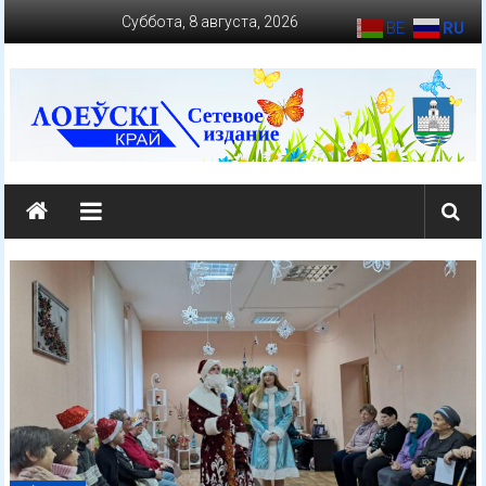
Перейти
Суббота, 8 августа, 2026
BE
RU
к
содержимому
loevkraj.by
Еженедельная
районная
массово-
политическая
газета