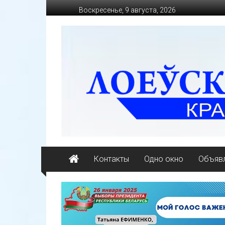
Перейти
Воскресенье, 9 августа, 2026
к
содержимому
loevkraj.by
Еженедельная
районная
массово-
политическая
газета
Контакты
Одно окно
Объявл