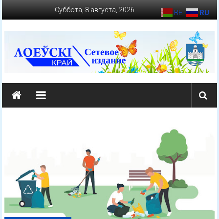
Перейти
Суббота, 8 августа, 2026
BE
RU
к
содержимому
loevkraj.by
Еженедельная
районная
массово-
политическая
газета