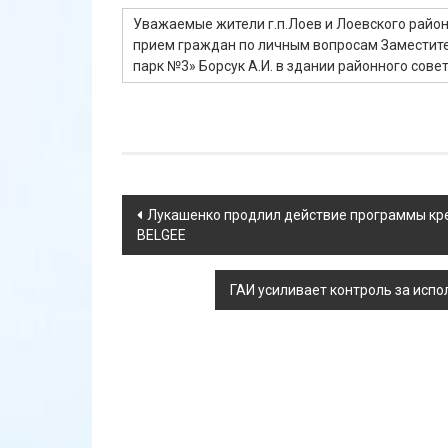
Уважаемые жители г.п.Лоев и Лоевского район
прием граждан по личным вопросам Заместит
парк №3» Борсук А.И. в здании районного сове
Навигация
Лукашенко продлил действие программы кр
BELGEE
по
записям
ГАИ усиливает контроль за исп