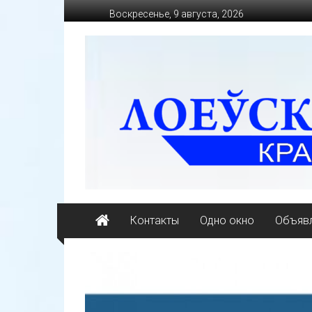
Перейти
Воскресенье, 9 августа, 2026
к
содержимому
loevkraj.by
Еженедельная
районная
массово-
политическая
газета
Контакты
Одно окно
Объявл