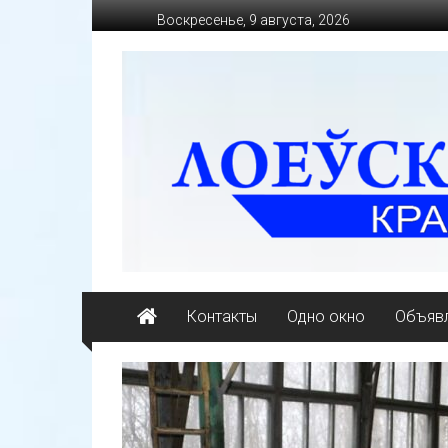
Перейти
Воскресенье, 9 августа, 2026
к
содержимому
loevkraj.by
Еженедельная
районная
массово-
политическая
газета
Контакты
Одно окно
Объявл