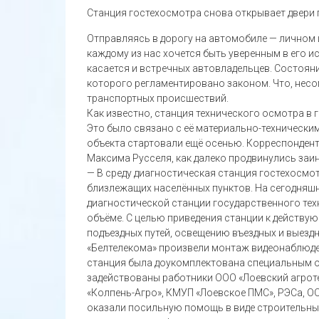
Станция гостехосмотра снова открывает двери
Отправляясь в дорогу на автомобиле — личном 
каждому из нас хочется быть уверенным в его и
касается и встречных автовладельцев. Состоян
которого регламентировано законом. Что, несо
транспортных происшествий.
Как известно, станция технического осмотра в
Это было связано с её материально-технически
объекта стартовали ещё осенью. Корреспондент
Максима Русселя, как далеко продвинулись заи
— В среду диагностическая станция гостехосмот
близлежащих населённых пунктов. На сегодняш
диагностической станции государственного те
объёме. С целью приведения станции к действ
подъездных путей, освещению въездных и выезд
«Белтелекома» произвели монтаж видеонаблюден
станция была доукомплектована специальным о
задействованы работники ООО «Лоевский агрот
«Колпень-Агро», КМУП «Лоевское ПМС», РЭСа, 
оказали посильную помощь в виде строительных