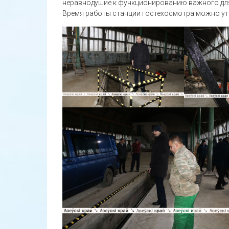
неравнодушие к функционированию важного для
Время работы станции гостехосмотра можно уточ