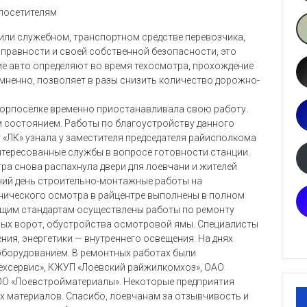
 посетителям
или служебном, транспортном средстве перевозчика,
справности и своей собственной безопасности, это
ие авто определяют во время техосмотра, прохождение
мненно, позволяет в разы снизить количество дорожно-
 горпосёлке временно приостанавливала свою работу.
м состоянием. Работы по благоустройству данного
 «ЛК» узнала у заместителя председателя райисполкома
нтересованные службы в вопросе готовности станции.
ра снова распахнула двери для лоевчани и жителей
ний день строительно-монтажные работы на
хнического осмотра в райцентре выполнены в полном
ующим стандартам осуществлены работы по ремонту
ных ворот, обустройства осмотровой ямы. Специалисты
ия, энергетики — внутреннего освещения. На днях
борудованием. В ремонтных работах были
ехсервис», КЖУП «Лоевский райжилкомхоз», ОАО
ООО «Лоевстройматериалы». Некоторые предприятия
 материалов. Спасибо, лоевчанам за отзывчивость и