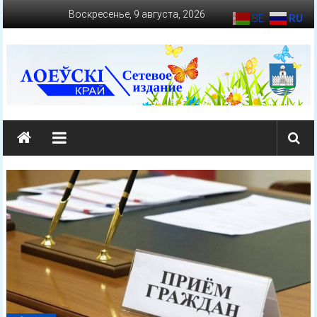
Перейти
Воскресенье, 9 августа, 2026
BE
RU
к
содержимому
loevkraj.by
Еженедельная
районная
массово-
политическая
газета