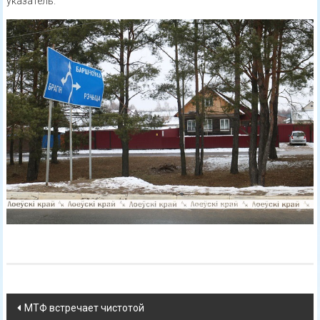
указатель.
Навигация
МТФ встречает чистотой