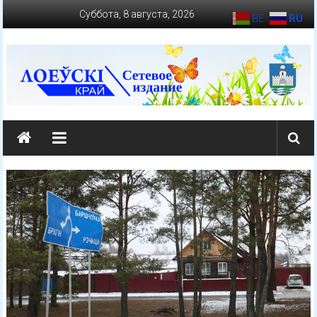
Перейти
Суббота, 8 августа, 2026
BE
RU
к
содержимому
loevkraj.by
Еженедельная
районная
массово-
политическая
газета