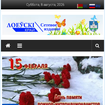
Перейти
Суббота, 8 августа, 2026
BE
RU
к
содержимому
loevkraj.by
Еженедельная
районная
массово-
политическая
газета