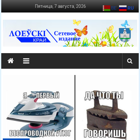
Перейти
Пятница, 7 августа, 2026
BE
RU
к
содержимому
loevkraj.by
Еженедельная
районная
массово-
политическая
газета