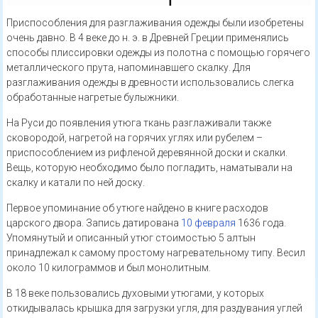
Приспособления для разглаживания одежды были изобретены
очень давно. В 4 веке до н. э. в Древней Греции применялись
способы плиссировки одежды из полотна с помощью горячего
металлического прута, напоминавшего скалку. Для
разглаживания одежды в древности использовались слегка
обработанные нагретые булыжники.
На Руси до появления утюга ткань разглаживали также
сковородой, нагретой на горячих углях или рубелем –
приспособлением из рифленой деревянной доски и скалки.
Вещь, которую необходимо было погладить, наматывали на
скалку и катали по ней доску.
Первое упоминание об утюге найдено в книге расходов
царского двора. Запись датирована
10 февраля
1636 года.
Упомянутый и описанный утюг стоимостью 5 алтын
принадлежал к самому простому нагревательному типу. Весил
около 10 килограммов и был монолитным.
В 18 веке пользовались духовыми утюгами, у которых
откидывалась крышка для загрузки угля, для раздувания углей