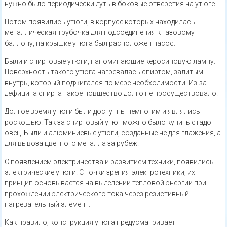
нужно было периодически дуть в боковые отверстия на утюге.
Потом появились утюги, в корпусе которых находилась
металлическая трубочка для подсоединения к газовому
баллону, на крышке утюга был расположен насос.
Были и спиртовые утюги, напоминающие керосиновую лампу.
Поверхность такого утюга нагревалась спиртом, залитым
внутрь, который поджигался по мере необходимости. Из-за
дефицита спирта такое новшество долго не просуществовало.
Долгое время утюги были доступны немногим и являлись
роскошью. Так за спиртовый утюг можно было купить стадо
овец. Были и алюминиевые утюги, созданные не для глажения, а
для вывоза цветного металла за рубеж.
С появлением электричества и развитием техники, появились
электрические утюги. С точки зрения электротехники, их
принцип основывается на выделении тепловой энергии при
прохождении электрического тока через резистивный
нагревательный элемент.
Как правило, конструкция утюга предусматривает