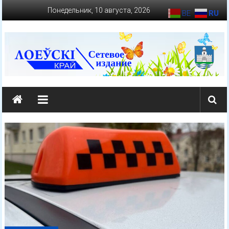
Перейти
Понедельник, 10 августа, 2026
BE
RU
к
содержимому
loevkraj.by
Еженедельная
районная
массово-
политическая
газета