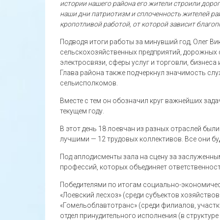
истории нашего района его жители строили дорог
наши дни патриотизм и сплоченность жителей р
кропотливой работой, от которой зависит благо
Подводя итоги работы за минувший год, Олег В
сельскохозяйственных предприятий, дорожных 
электросвязи, сферы услуг и торговли, бизнеса
Глава района также подчеркнул значимость сл
сельисполкомов.
Вместе с тем он обозначил круг важнейших зад
текущем году.
В этот день 18 лоевчан из разных отраслей был
лучшими — 12 трудовых коллективов. Все они бу
Под аплодисменты зала на сцену за заслуженн
профессий, которых объединяет ответственност
Победителями по итогам социально-экономичес
«Лоевский лесхоз» (среди субъектов хозяйство
«Гомельоблавтотранс» (среди филиалов, участк
отдел принудительного исполнения (в структуре