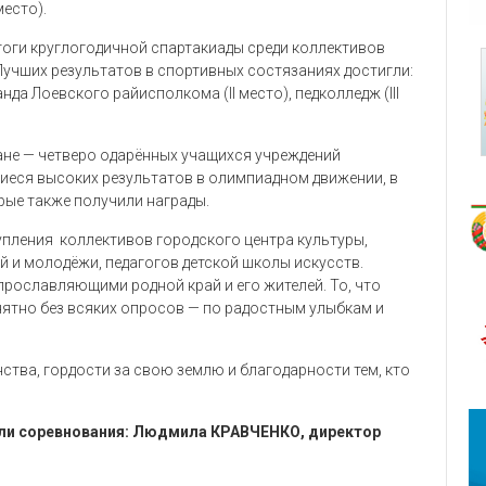
место).
оги круглогодичной спартакиады среди коллективов
Лучших результатов в спортивных состязаниях достигли:
нда Лоевского райисполкома (II место), педколледж (III
ане — четверо одарённых учащихся учреждений
шиеся высоких результатов в олимпиадном движении, в
рые также получили награды.
пления коллективов городского центра культуры,
й и молодёжи, педагогов детской школы искусств.
прославляющими родной край и его жителей. То, что
нятно без всяких опросов — по радостным улыбкам и
тва, гордости за свою землю и благодарности тем, кто
и соревнования:
Людмила КРАВЧЕНКО,
директор