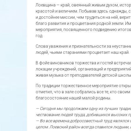
Лоевщина — край, овеянный живым духом, истор
красотой и величием. Побывав здесь однажды, с
и достойнее миссии, чем трудиться на ней, вери
благо развития и процветания родной земли. И
мероприятия, посвященного подведению итогов
год.
Слова уважения и признательности за неустанны
людей, чьими стараниями процветает наш край.
В фойе виновников торжества и гостей встреча
локации учреждений, организаций и предприяти
живая музыка от преподавателей детской школы
По традиции торжественное мероприятие открыл
отметил, что в зале собрались все те, кто сво
благосостояние нашей малой родины.
— Сегодня мы продолжаем одну из лучших тради
чествование людей труда, добившихся высоких п
— Во все времена добросовестный труд являлся о
целом. Лоевский район всегда славился людьми,