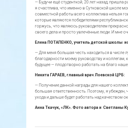
— Будучи ещё студенткой, 20 лет назад, пришла
я счастлива, что именно в Сутковской школе мо
совместной работы всего коллектива нельзя го
которые являются победителями республикански
горжусь, что являюсь руководителем прекрасн
своего дела и просто увлечённые люди. И мне оч
Елена
ПОТАПЕНКО,
учитель детской
школы
и
— Для меня большая честь находиться в числе л
благодарности моему руководству и коллегам, 
будущее — плодотворно работать на благо наше
Никита
ГАРАЕВ,
главный врач Лоевской ЦРБ:
— Получение данной награды для нашего коллект
большая ответственность. Поэтому, я убежден,
ухода и дальше будет работать над качеством о
Анна Ткачук, «ЛК».
Фото автора и Светланы Ку