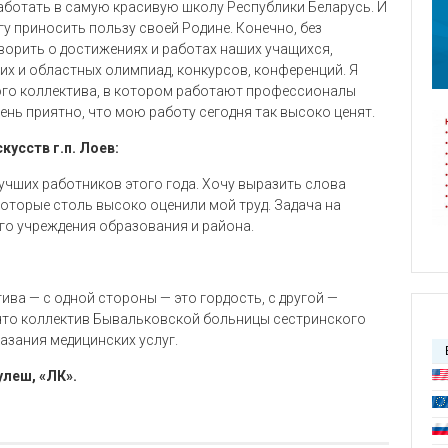
 работать в самую красивую школу Республики Беларусь. И
гу приносить пользу своей Родине. Конечно, без
ворить о достижениях и работах наших учащихся,
х и областных олимпиад, конкурсов, конференций. Я
ого коллектива, в котором работают профессионалы
ень приятно, что мою работу сегодня так высоко ценят.
скусств
г.п. Лоев:
учших работников этого года. Хочу выразить слова
которые столь высоко оценили мой труд. Задача на
го учреждения образования и района.
ива — с одной стороны — это гордость, с другой —
 что коллектив Бывальковской больницы сестринского
казания медицинских услуг.
леш, «ЛК».