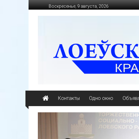
Перейти
Воскресенье, 9 августа, 2026
к
содержимому
loevkraj.by
Еженедельная
районная
массово-
политическая
газета
Контакты
Одно окно
Объявл