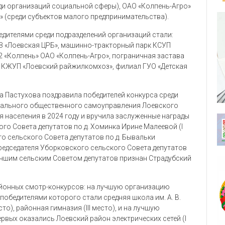
ди организаций социальной сферы), ОАО «Колпень-Агро»
.» (среди субъектов малого предпринимательства).
едителями среди подразделений организаций стали:
З «Лоевская ЦРБ», машинно-тракторный парк КСУП
 «Колпень» ОАО «Колпень-Агро», пограничная застава
х КЖУП «Лоевский райжилкомхоз», филиал ГУО «Детская
а Пастухова поздравила победителей конкурса среди
риального общественного самоуправления Лоевского
населения в 2024 году и вручила заслуженные награды
го Совета депутатов по д. Хоминка Ирине Малеевой (I
о сельского Совета депутатов по д. Бывальки
председателя Уборковского сельского Совета депутатов
 Лучшим сельским Советом депутатов признан Страдубский
айонных смотр-конкурсов: на лучшую организацию
победителями которого стали средняя школа им. А. В.
сто), районная гимназия (III место), и на лучшую
ервых оказались Лоевский район электрических сетей (I