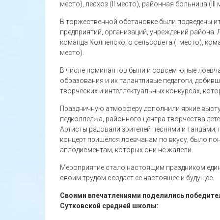
место), лесхоз (II место), районная больница (III 
В торжественной обстановке были подведены ит
предприятий, организаций, учреждений района. 
команда Колпенского сельсовета (I место), кома
место).
В числе номинантов были и совсем юные лоевч
образования и их талантливые педагоги, добив
творческих и интеллектуальных конкурсах, кото
Праздничную атмосферу дополнили яркие высту
педколледжа, районного центра творчества дете
Артисты радовали зрителей песнями и танцами, 
концерт пришёлся лоевчанам по вкусу, было по
аплодисментам, которых они не жалели.
Мероприятие стало настоящим праздником единс
своим трудом создает ее настоящее и будущее.
Своими впечатлениями поделились победител
Сутковской средней школы: