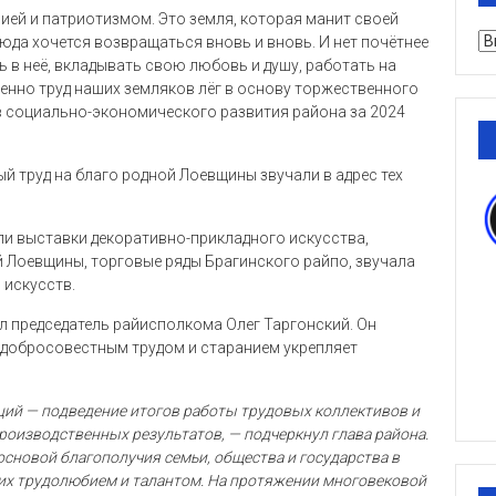
ией и патриотизмом. Это земля, которая манит своей
Ру
юда хочется возвращаться вновь и вновь. И нет почётнее
ть в неё, вкладывать свою любовь и душу, работать на
менно труд наших земляков лёг в основу торжественного
 социально-экономического развития района за 2024
й труд на благо родной Лоевщины звучали в адрес тех
ли выставки декоративно-прикладного искусства,
й Лоевщины, торговые ряды Брагинского райпо, звучала
 искусств.
 председатель райисполкома Олег Таргонский. Он
им добросовестным трудом и старанием укрепляет
ций — подведение итогов работы трудовых коллективов и
роизводственных результатов, — подчеркнул глава района.
сновой благополучия семьи, общества и государства в
 их трудолюбием и талантом. На протяжении многовековой