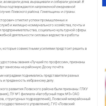
и, возводили дома, выращивали и собирали урожай. В
айона подтверждаются напряженной ежедневной
получие Лоевского района, Гомельщины и страны.
икторович отметил успехи промышленных и
служб и жилищно-коммунального хозяйства, почты и
 и предпринимательства, социально-культурной сферы.
ужебной деятельности силовых ведомств и работы
ач, которые совместными усилиями предстоит решить в
и удостоены звания «Лучший по профессии», признаны
дут занесены на районную Доску почёта.
ыми наградами поднимались представители разных
ь и преданность избранному делу.
кого развития Лоевского района были признаны: ГЛХУ
вания), ПУ №1 филиала «Автобусный парк №3» ОАО
ов, структурных подразделений), Лоевский межрайонный
 государственного управления), ГУО «Лоевский