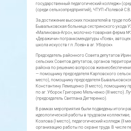
государственный педагогический колледж» (сре
(среди сельхозпредприятий), ЧТУП «Полевой С.В
За достижение высоких показателей в труде поб
Бывальковская больница сестринского ухода У
«Малиновка-Агро», молочно-товарная ферма №2
«Деражичи» погранкомендатуры «Лоев», автоце
школа искусств г.п. Лоев» в аг. Уборок».
Председатель районного Совета депутатов Ирин
сельских Советов депутатов, органов террито
района по решению вопросов жизнеобеспечения 
— помощнику председателя Карповского сельско
место), помощнику председателя Бывальковског
Константину Лемещенко (II место), помощнику 
по аг. Уборок Григорию Мельченко (III место).
(председатель Светлана Дегтеренко).
В рамках мероприятия были подведены итоги р
идеологической работы в трудовом коллективе, 
Козлова (I место), педагогический колледж (II ме
организацию работы по охране труда. В числе п