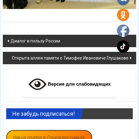
Навигация
Диалог в пользу России
по
Открыта аллея памяти о Тимофее Ивановиче Глушакове
записям
Версия для слабовидящих
Не забудь подписаться!
Наша группа в Одноклассниках