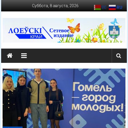
Перейти
Суббота, 8 августа, 2026
BE
RU
к
содержимому
loevkraj.by
Еженедельная
районная
массово-
политическая
газета