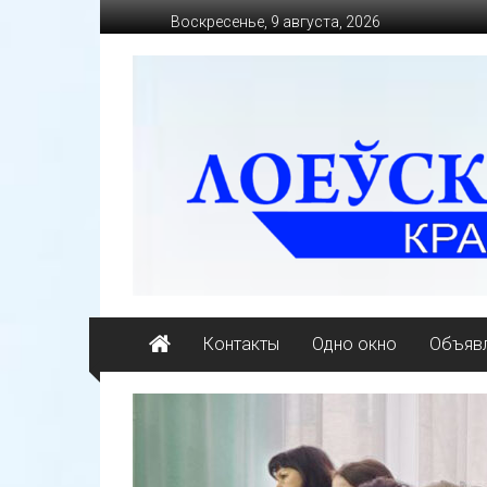
Перейти
Воскресенье, 9 августа, 2026
к
содержимому
loevkraj.by
Еженедельная
районная
массово-
политическая
газета
Контакты
Одно окно
Объявл