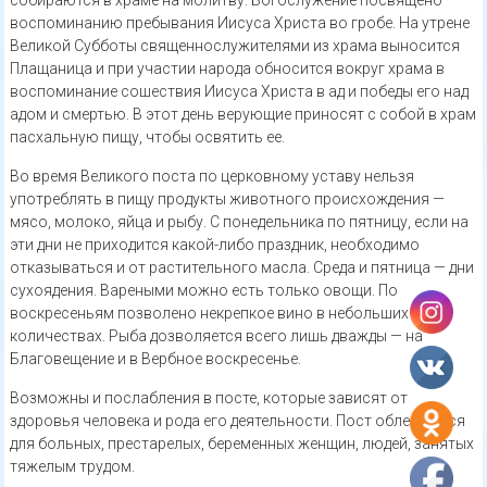
воспоминанию пребывания Иисуса Христа во гробе. На утрене
Великой Субботы священнослужителями из храма выносится
Плащаница и при участии народа обносится вокруг храма в
воспоминание сошествия Иисуса Христа в ад и победы его над
адом и смертью. В этот день верующие приносят с собой в храм
пасхальную пищу, чтобы освятить ее.
Во время Великого поста по церковному уставу нельзя
употреблять в пищу продукты животного происхождения —
мясо, молоко, яйца и рыбу. С понедельника по пятницу, если на
эти дни не приходится какой-либо праздник, необходимо
отказываться и от растительного масла. Среда и пятница — дни
сухоядения. Вареными можно есть только овощи. По
воскресеньям позволено некрепкое вино в небольших
количествах. Рыба дозволяется всего лишь дважды — на
Благовещение и в Вербное воскресенье.
Возможны и послабления в посте, которые зависят от
здоровья человека и рода его деятельности. Пост облегчается
для больных, престарелых, беременных женщин, людей, занятых
тяжелым трудом.