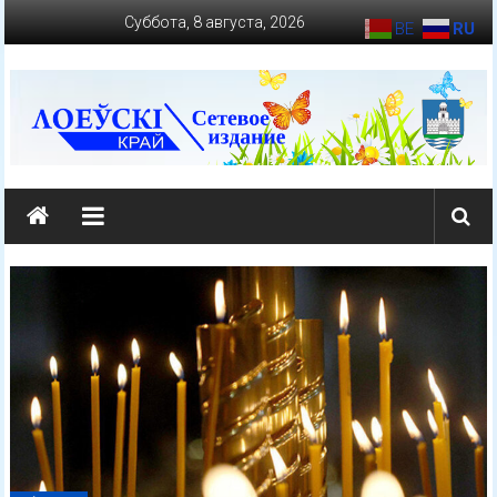
Перейти
Суббота, 8 августа, 2026
BE
RU
к
содержимому
loevkraj.by
Еженедельная
районная
массово-
политическая
газета