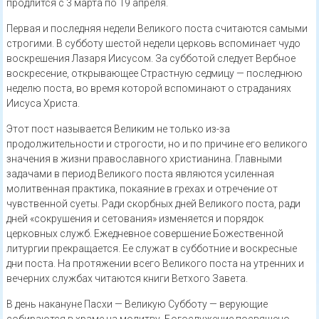
продлится с 3 марта по 19 апреля.
Первая и последняя недели Великого поста считаются самыми
строгими. В субботу шестой недели церковь вспоминает чудо
воскрешения Лазаря Иисусом. За субботой следует Вербное
воскресение, открывающее Страстную седмицу — последнюю
неделю поста, во время которой вспоминают о страданиях
Иисуса Христа.
Этот пост называется Великим не только из-за
продолжительности и строгости, но и по причине его великого
значения в жизни православного христианина. Главными
задачами в период Великого поста являются усиленная
молитвенная практика, покаяние в грехах и отречение от
чувственной суеты. Ради скорбных дней Великого поста, ради
дней «сокрушения и сетования» изменяется и порядок
церковных служб. Ежедневное совершение Божественной
литургии прекращается. Ее служат в субботние и воскресные
дни поста. На протяжении всего Великого поста на утренних и
вечерних службах читаются книги Ветхого Завета.
В день накануне Пасхи — Великую Субботу — верующие
собираются в храме на молитву. Богослужение посвящено